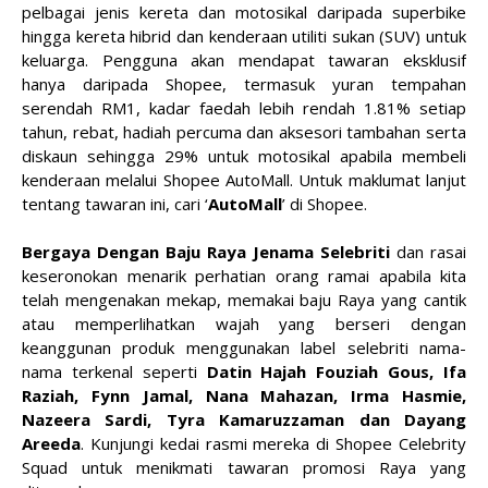
pelbagai jenis kereta dan motosikal daripada superbike
hingga kereta hibrid dan kenderaan utiliti sukan (SUV) untuk
keluarga. Pengguna akan mendapat tawaran eksklusif
hanya daripada Shopee, termasuk yuran tempahan
serendah RM1, kadar faedah lebih rendah 1.81% setiap
tahun, rebat, hadiah percuma dan aksesori tambahan serta
diskaun sehingga 29% untuk motosikal apabila membeli
kenderaan melalui Shopee AutoMall. Untuk maklumat lanjut
tentang tawaran ini, cari ‘
AutoMall
’ di Shopee.
Bergaya Dengan Baju Raya Jenama Selebriti
dan rasai
keseronokan menarik perhatian orang ramai apabila kita
telah mengenakan mekap, memakai baju Raya yang cantik
atau memperlihatkan wajah yang berseri dengan
keanggunan produk menggunakan label selebriti nama-
nama terkenal seperti
Datin Hajah Fouziah Gous, Ifa
Raziah, Fynn Jamal, Nana Mahazan, Irma Hasmie,
Nazeera Sardi, Tyra Kamaruzzaman dan Dayang
Areeda
. Kunjungi kedai rasmi mereka di Shopee Celebrity
Squad untuk menikmati tawaran promosi Raya yang