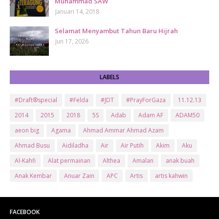
Muhammad SAW
Januari 14, 2018
Selamat Menyambut Tahun Baru Hijrah
Jun 17, 2026
LABELS
#Draft®special
#Felda
#JDT
#PrayForGaza
11.12.13
2014
2015
2018
5S
Adab
Adam AF
ADAM50
aeon big
Agama
Ahmad Ammar Ahmad Azam
Ahmad Busu
Aidiladha
Air
Air Putih
Akim
Aku
Al-Kahfi
Alat permainan
Althea
Amalan
anak buah
Anak Kembar
Anuar Zain
APC
Artis
artis kahwin
Artis kita
Astro
Aurat
ayam brand
Ayam Goreng
ayat al-quran
Baby
Bajet
Banglo Milik Bomoh
Banjir
FACEBOOK