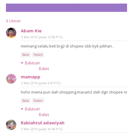
CATAT ULASAN
8 Ulasan
Abam Kie
3 Mei 2019 pada 12:08 PTG
memang selalu beli brg2 di shopee sbb byk pilihan..
Balas
Padam
Balasan
Balas
mamapp
3 Mei 2019 pada 4:47 PTG
hoho mama pun dah shopping macam2 dah dgn shopee ni
Balas
Padam
Balasan
Balas
Rabiahtul adawiyah
3 Mei 2019 pada 10:40 PTG