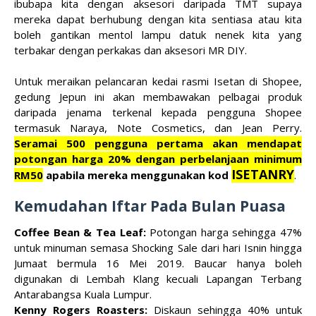
ibubapa kita dengan aksesori daripada TMT supaya
mereka dapat berhubung dengan kita sentiasa atau kita
boleh gantikan mentol lampu datuk nenek kita yang
terbakar dengan perkakas dan aksesori MR DIY.
Untuk meraikan pelancaran kedai rasmi Isetan di Shopee,
gedung Jepun ini akan membawakan pelbagai produk
daripada jenama terkenal kepada pengguna Shopee
termasuk Naraya, Note Cosmetics, dan Jean Perry.
Seramai 500 pengguna pertama akan mendapat
potongan harga 20% dengan perbelanjaan minimum
ISETANRY
RM50
apabila mereka menggunakan kod
.
Kemudahan
Iftar Pada Bulan Puasa
Coffee Bean & Tea Leaf:
Potongan harga sehingga 47%
untuk minuman semasa Shocking Sale dari hari Isnin hingga
Jumaat bermula 16 Mei 2019. Baucar hanya boleh
digunakan di Lembah Klang kecuali Lapangan Terbang
Antarabangsa Kuala Lumpur.
Kenny Rogers Roasters:
Diskaun sehingga 40% untuk