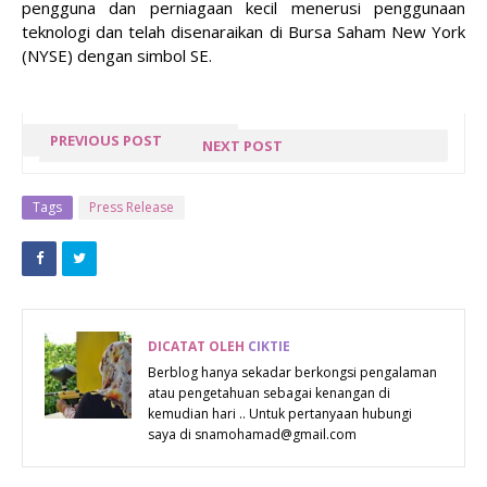
pengguna dan perniagaan kecil menerusi penggunaan
teknologi dan telah disenaraikan di Bursa Saham New York
(NYSE) dengan simbol SE.
PREVIOUS POST
NEXT POST
RUMAH
GIVEAWAY
USANG DI
SAPSIBUBAPA.NET
Tags
Press Release
PINGGIR
DI MIALIANA.COM
BUKIT
DICATAT OLEH
CIKTIE
Berblog hanya sekadar berkongsi pengalaman
atau pengetahuan sebagai kenangan di
kemudian hari .. Untuk pertanyaan hubungi
saya di snamohamad@gmail.com