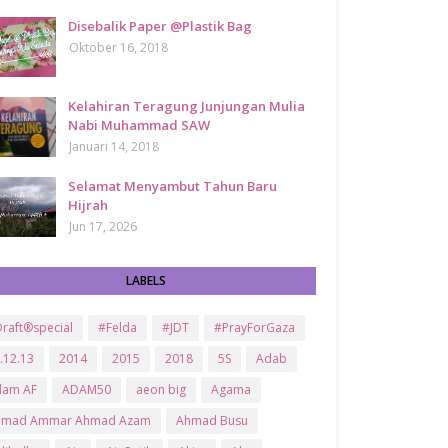
Disebalik Paper @Plastik Bag
Oktober 16, 2018
Kelahiran Teragung Junjungan Mulia
Nabi Muhammad SAW
Januari 14, 2018
Selamat Menyambut Tahun Baru
Hijrah
Jun 17, 2026
LABELS
raft®special
#Felda
#JDT
#PrayForGaza
.12.13
2014
2015
2018
5S
Adab
dam AF
ADAM50
aeon big
Agama
hmad Ammar Ahmad Azam
Ahmad Busu