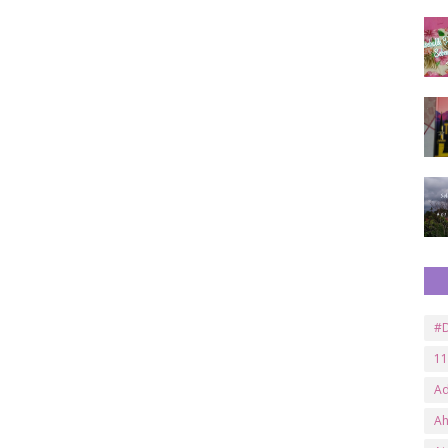
#D
11
A
A