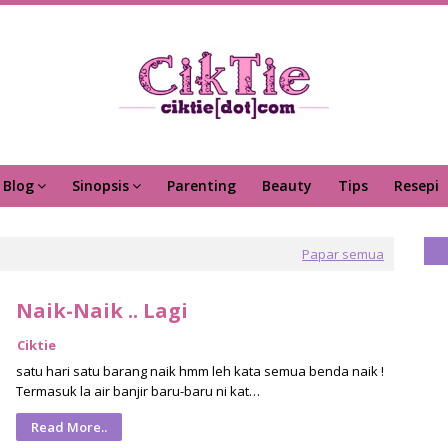
Blog
Sinopsis
Parenting
Beauty
Tips
Resepi
Papar semua
Naik-Naik .. Lagi
Ciktie
satu hari satu barang naik hmm leh kata semua benda naik !
Termasuk la air banjir baru-baru ni kat…
Read More..