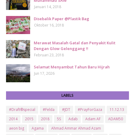
Muhammad SAW
Januari 14, 2018
Disebalik Paper @Plastik Bag
Oktober 16, 2018
Merawat Masalah Gatal dan Penyakit Kulit
Dengan Glow Gelenggang !!
Februari 23, 2018
Selamat Menyambut Tahun Baru Hijrah
Jun 17, 2026
LABELS
#Draft®special
#Felda
#JDT
#PrayForGaza
11.12.13
2014
2015
2018
5S
Adab
Adam AF
ADAM50
aeon big
Agama
Ahmad Ammar Ahmad Azam