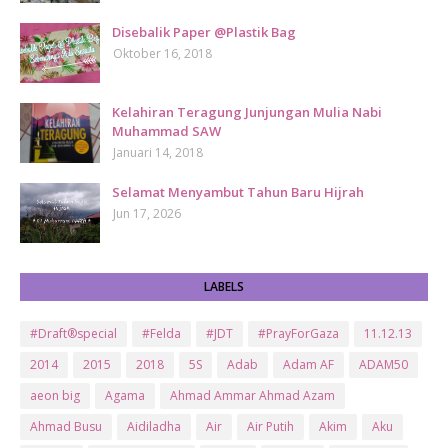
Disebalik Paper @Plastik Bag
Oktober 16, 2018
Kelahiran Teragung Junjungan Mulia Nabi
Muhammad SAW
Januari 14, 2018
Selamat Menyambut Tahun Baru Hijrah
Jun 17, 2026
LABELS
#Draft®special
#Felda
#JDT
#PrayForGaza
11.12.13
2014
2015
2018
5S
Adab
Adam AF
ADAM50
aeon big
Agama
Ahmad Ammar Ahmad Azam
Ahmad Busu
Aidiladha
Air
Air Putih
Akim
Aku