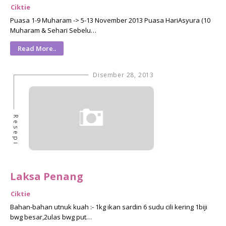
Ciktie
Puasa 1-9 Muharam -> 5-13 November 2013 Puasa HariAsyura (10
Muharam & Sehari Sebelu…
Read More..
Disember 28, 2013
Resepi
Laksa Penang
Ciktie
Bahan-bahan utnuk kuah :- 1kg ikan sardin 6 sudu cili kering 1biji
bwg besar,2ulas bwg put…