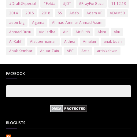
#Draft®special
#Felda
#JDT
#PrayForGaza
11.12.13
2014
2015
2018
5S
Adab
Adam AF
ADAM50
aeon big
Agama
Ahmad Ammar Ahmad Azam
Ahmad Busu
Aidiladha
Air
Air Putih
Akim
Aku
Al-Kahfi
Alat permainan
Althea
Amalan
anak buah
Anak Kembar
Anuar Zain
APC
Artis
artis kahwin
Artis kita
Astro
Aurat
ayam brand
Ayam Goreng
ayat al-quran
Baby
Bajet
Banglo Milik Bomoh
Banjir
FACEBOOK
Bantuan Prihatin Nasional
bantuan sara hidup
Bas
Bas Sekolah
Batman
Baung
Beauty
Bedak Arab
Bedak Arab Kokuryu
Bedak Tanaka
Belanja
Beli rumah
Benci Vs Cinta
Biodata
Blog
Bola
Bonus
Br1m
BR1M 2.0
bsh
Buat Duit
Budak Hilang
Bukit Jalil
BLOGLISTS
Buku
Bulan Islam
Bumi
Bunga
Bunga Raya
Bunga Tisu
Cameron
Cenderamata
Che Ta
Cikt