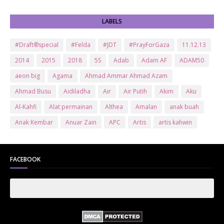
LABELS
#Draft®special
#Felda
#JDT
#PrayForGaza
11.12.13
2014
2015
2018
5S
Adab
Adam AF
ADAM50
aeon big
Agama
Ahmad Ammar Ahmad Azam
Ahmad Busu
Aidiladha
Air
Air Putih
Akim
Aku
Al-Kahfi
Alat permainan
Althea
Amalan
anak buah
Anak Kembar
Anuar Zain
APC
Artis
artis kahwin
Artis kita
Astro
Aurat
ayam brand
Ayam Goreng
ayat al-quran
Baby
Bajet
Banglo Milik Bomoh
Banjir
FACEBOOK
Bantuan Prihatin Nasional
bantuan sara hidup
Bas
Bas Sekolah
Batman
Baung
Beauty
Bedak Arab
Bedak Arab Kokuryu
Bedak Tanaka
Belanja
Beli rumah
Benci Vs Cinta
Biodata
Blog
Bola
Bonus
Br1m