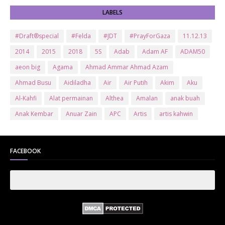
LABELS
#Draft®special
#Felda
#JDT
#PrayForGaza
11.12.13
2014
2015
2018
5S
Adab
Adam AF
ADAM50
aeon big
Agama
Ahmad Ammar Ahmad Azam
Ahmad Busu
Aidiladha
Air
Air Putih
Akim
Aku
Al-Kahfi
Alat permainan
Althea
Amalan
anak buah
Anak Kembar
Anuar Zain
APC
Artis
artis kahwin
Artis kita
Astro
Aurat
ayam brand
Ayam Goreng
ayat al-quran
Baby
Bajet
Banglo Milik Bomoh
Banjir
FACEBOOK
Bantuan Prihatin Nasional
bantuan sara hidup
Bas
Bas Sekolah
Batman
Baung
Beauty
Bedak Arab
Bedak Arab Kokuryu
Bedak Tanaka
Belanja
Beli rumah
Benci Vs Cinta
Biodata
Blog
Bola
Bonus
Br1m
BR1M 2.0
bsh
Buat Duit
Budak Hilang
Bukit Jalil