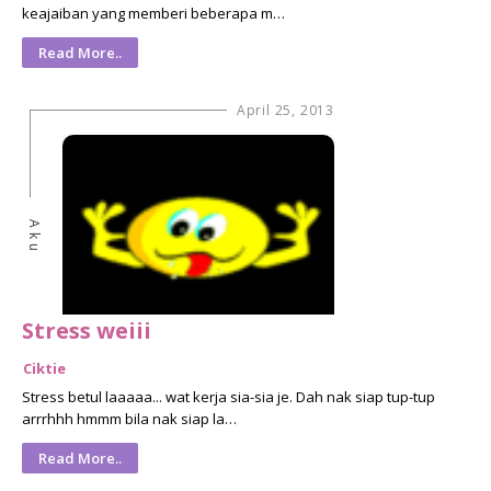
keajaiban yang memberi beberapa m…
Read More..
April 25, 2013
Aku
Stress weiii
Ciktie
Stress betul laaaaa... wat kerja sia-sia je. Dah nak siap tup-tup
arrrhhh hmmm bila nak siap la…
Read More..