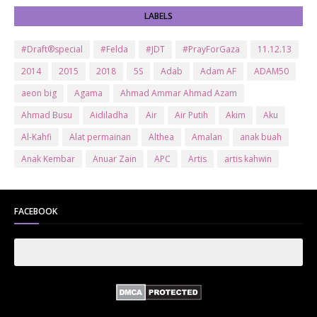
LABELS
#Draft®special
#Felda
#JDT
#PrayForGaza
11.12.13
2014
2015
2018
5S
Adab
Adam AF
ADAM50
aeon big
Agama
Ahmad Ammar Ahmad Azam
Ahmad Busu
Aidiladha
Air
Air Putih
Akim
Aku
Al-Kahfi
Alat permainan
Althea
Amalan
anak buah
Anak Kembar
Anuar Zain
APC
Artis
artis kahwin
Artis kita
Astro
Aurat
ayam brand
Ayam Goreng
ayat al-quran
Baby
Bajet
Banglo Milik Bomoh
Banjir
FACEBOOK
Bantuan Prihatin Nasional
bantuan sara hidup
Bas
Bas Sekolah
Batman
Baung
Beauty
Bedak Arab
Bedak Arab Kokuryu
Bedak Tanaka
Belanja
Beli rumah
Benci Vs Cinta
Biodata
Blog
Bola
Bonus
Br1m
BR1M 2.0
bsh
Buat Duit
Budak Hilang
Bukit Jalil