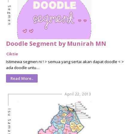
Segmen
Doodle Segment by Munirah MN
Ciktie
Istimewa segmen ni ! > semua yang sertai akan dapat doodle < >
ada doodle untu…
Read More..
April 22, 2013
Isu Samasa