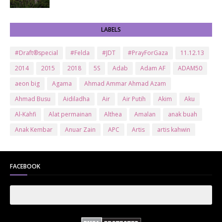
LABELS
#Draft®special
#Felda
#JDT
#PrayForGaza
11.12.13
2014
2015
2018
5S
Adab
Adam AF
ADAM50
aeon big
Agama
Ahmad Ammar Ahmad Azam
Ahmad Busu
Aidiladha
Air
Air Putih
Akim
Aku
Al-Kahfi
Alat permainan
Althea
Amalan
anak buah
Anak Kembar
Anuar Zain
APC
Artis
artis kahwin
Artis kita
Astro
Aurat
ayam brand
Ayam Goreng
ayat al-quran
Baby
Bajet
Banglo Milik Bomoh
Banjir
FACEBOOK
Bantuan Prihatin Nasional
bantuan sara hidup
Bas
Bas Sekolah
Batman
Baung
Beauty
Bedak Arab
Bedak Arab Kokuryu
Bedak Tanaka
Belanja
Beli rumah
Benci Vs Cinta
Biodata
Blog
Bola
Bonus
Br1m