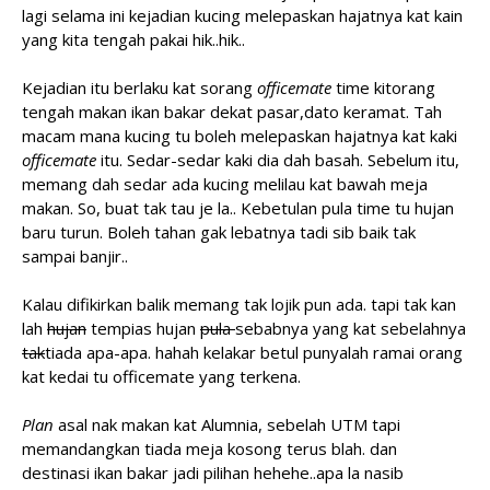
lagi selama ini kejadian kucing melepaskan hajatnya kat kain
yang kita tengah pakai hik..hik..
Kejadian itu berlaku kat sorang
officemate
time kitorang
tengah makan ikan bakar dekat pasar,dato keramat. Tah
macam mana kucing tu boleh melepaskan hajatnya kat kaki
officemate
itu. Sedar-sedar kaki dia dah basah. Sebelum itu,
memang dah sedar ada kucing melilau kat bawah meja
makan. So, buat tak tau je la.. Kebetulan pula time tu hujan
baru turun. Boleh tahan gak lebatnya tadi sib baik tak
sampai banjir..
Kalau difikirkan balik memang tak lojik pun ada. tapi tak kan
lah
hujan
tempias hujan
pula
sebabnya yang kat sebelahnya
tak
tiada apa-apa. hahah kelakar betul punyalah ramai orang
kat kedai tu officemate yang terkena.
Plan
asal nak makan kat Alumnia, sebelah UTM tapi
memandangkan tiada meja kosong terus blah. dan
destinasi ikan bakar jadi pilihan hehehe..apa la nasib