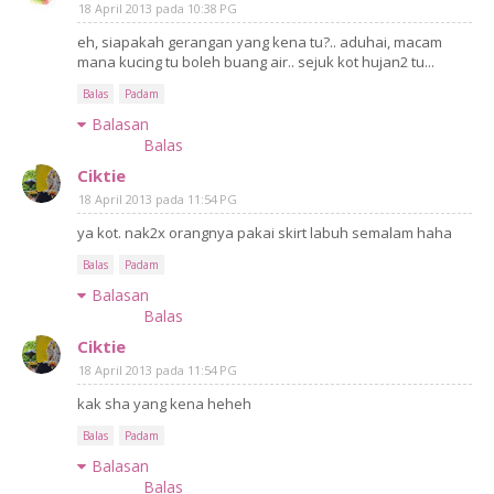
18 April 2013 pada 10:38 PG
eh, siapakah gerangan yang kena tu?.. aduhai, macam
mana kucing tu boleh buang air.. sejuk kot hujan2 tu...
Balas
Padam
Balasan
Balas
Ciktie
18 April 2013 pada 11:54 PG
ya kot. nak2x orangnya pakai skirt labuh semalam haha
Balas
Padam
Balasan
Balas
Ciktie
18 April 2013 pada 11:54 PG
kak sha yang kena heheh
Balas
Padam
Balasan
Balas