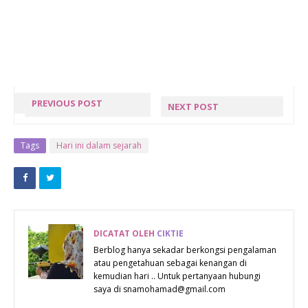
PREVIOUS POST
NEXT POST
PUTERA
KESAN
SULUNG IRMA
MINUM AIR
Tags
Hari ini dalam sejarah
- REDZA SYAH
SEJUK (AIS)
IRFHAN
SELEPAS
MAKAN !
DICATAT OLEH
CIKTIE
Berblog hanya sekadar berkongsi pengalaman
atau pengetahuan sebagai kenangan di
kemudian hari .. Untuk pertanyaan hubungi
saya di snamohamad@gmail.com