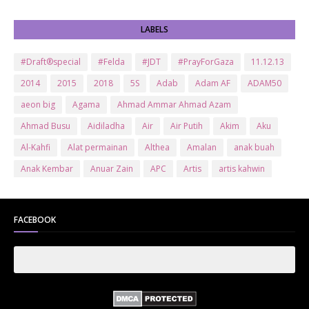
LABELS
#Draft®special
#Felda
#JDT
#PrayForGaza
11.12.13
2014
2015
2018
5S
Adab
Adam AF
ADAM50
aeon big
Agama
Ahmad Ammar Ahmad Azam
Ahmad Busu
Aidiladha
Air
Air Putih
Akim
Aku
Al-Kahfi
Alat permainan
Althea
Amalan
anak buah
Anak Kembar
Anuar Zain
APC
Artis
artis kahwin
Artis kita
Astro
Aurat
ayam brand
Ayam Goreng
ayat al-quran
Baby
Bajet
Banglo Milik Bomoh
Banjir
FACEBOOK
Bantuan Prihatin Nasional
bantuan sara hidup
Bas
Bas Sekolah
Batman
Baung
Beauty
Bedak Arab
Bedak Arab Kokuryu
Bedak Tanaka
Belanja
Beli rumah
Benci Vs Cinta
Biodata
Blog
Bola
Bonus
Br1m