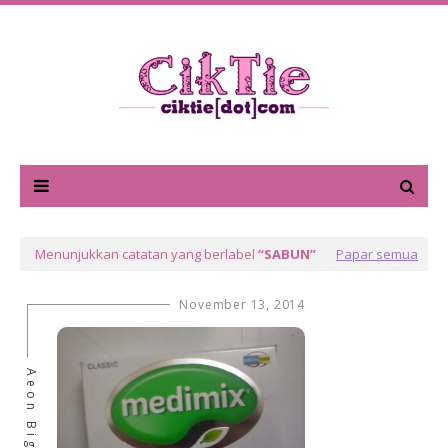
Menunjukkan catatan yang berlabel
SABUN
Papar semua
November 13, 2014
Aeon Big