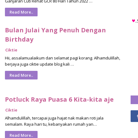
Ganjaran Cuti Rehat GCR 80 Hari Tahun 2022 …
Read More..
.
Bulan Julai Yang Penuh Dengan
Birthday
Ciktie
Hii, assalamualaikum dan selamat pagi korang. Alhamdulillah,
berjaya juga ciktie update blog kali …
Read More..
Potluck Raya Puasa 6 Kita-kita aje
Ciktie
Alhamdulillah, tercapai juga hajat nak makan roti jala
semalam. Raya hari tu, kebanyakan rumah yan…
Read More..