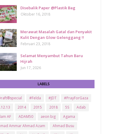
Disebalik Paper @Plastik Bag
Oktober 16, 2018
Merawat Masalah Gatal dan Penyakit
Kulit Dengan Glow Gelenggang !!
Februari 23, 2018
Selamat Menyambut Tahun Baru
Hijrah
Jun 17, 2026
LABELS
raft®special
#Felda
#JDT
#PrayForGaza
.12.13
2014
2015
2018
5S
Adab
dam AF
ADAM50
aeon big
Agama
hmad Ammar Ahmad Azam
Ahmad Busu