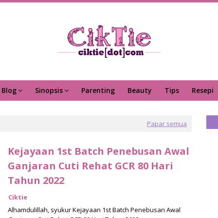
Blog
Sinopsis
Parenting
Beauty
Tips
Resepi
Papar semua
Kejayaan 1st Batch Penebusan Awal
Ganjaran Cuti Rehat GCR 80 Hari
Tahun 2022
Ciktie
Alhamdulillah, syukur Kejayaan 1st Batch Penebusan Awal