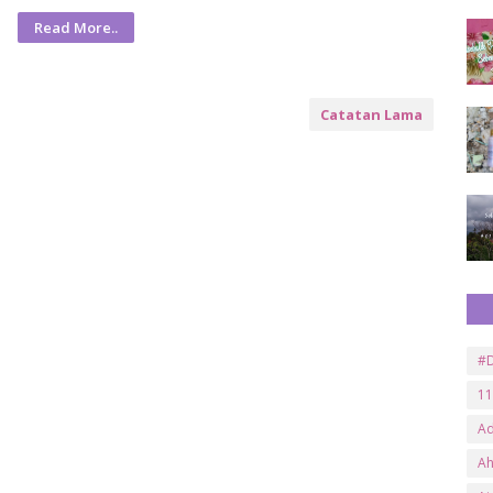
Read More..
Catatan Lama
#D
11
A
A