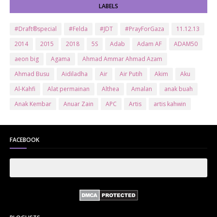
LABELS
#Draft®special
#Felda
#JDT
#PrayForGaza
11.12.13
2014
2015
2018
5S
Adab
Adam AF
ADAM50
aeon big
Agama
Ahmad Ammar Ahmad Azam
Ahmad Busu
Aidiladha
Air
Air Putih
Akim
Aku
Al-Kahfi
Alat permainan
Althea
Amalan
anak buah
Anak Kembar
Anuar Zain
APC
Artis
artis kahwin
Artis kita
Astro
Aurat
ayam brand
Ayam Goreng
ayat al-quran
Baby
Bajet
Banglo Milik Bomoh
Banjir
FACEBOOK
Bantuan Prihatin Nasional
bantuan sara hidup
Bas
Bas Sekolah
Batman
Baung
Beauty
Bedak Arab
Bedak Arab Kokuryu
Bedak Tanaka
Belanja
Beli rumah
Benci Vs Cinta
Biodata
Blog
Bola
Bonus
Br1m
BR1M 2.0
bsh
Buat Duit
Budak Hilang
Bukit Jalil