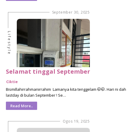
September 30, 2025
Lifestyle
Selamat tinggal September
Ciktie
Bismillahirrahmanirrahim Lamanya kita tenggelam 🤭🤭. Hari ni dah
lastday di bulan September ! Se…
Read More..
Ogos 19, 2025