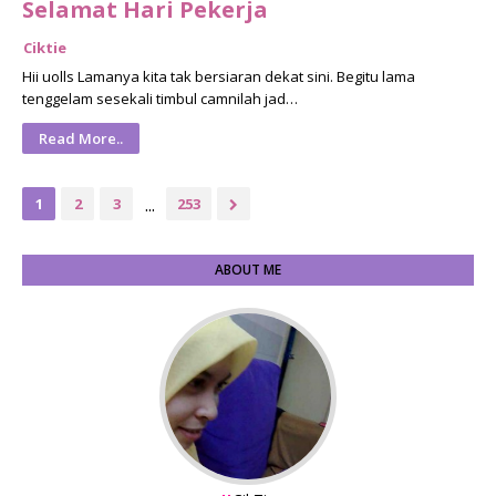
Selamat Hari Pekerja
Ciktie
Hii uolls Lamanya kita tak bersiaran dekat sini. Begitu lama
tenggelam sesekali timbul camnilah jad…
Read More..
...
1
2
3
253
ABOUT ME