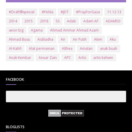
#Draft®special
#Felda
#JDT
#PrayForGaza
11.12.13
2014
2015
2018
5S
Adab
Adam AF
ADAM50
aeon big
Agama
Ahmad Ammar Ahmad Azam
Ahmad Busu
Aidiladha
Air
Air Putih
Akim
Aku
Al-Kahfi
Alat permainan
Althea
Amalan
anak buah
Anak Kembar
Anuar Zain
APC
Artis
artis kahwin
Artis kita
Astro
Aurat
ayam brand
Ayam Goreng
ayat al-quran
Baby
Bajet
Banglo Milik Bomoh
Banjir
FACEBOOK
Bantuan Prihatin Nasional
bantuan sara hidup
Bas
Bas Sekolah
Batman
Baung
Beauty
Bedak Arab
Bedak Arab Kokuryu
Bedak Tanaka
Belanja
Beli rumah
Benci Vs Cinta
Biodata
Blog
Bola
Bonus
Br1m
BR1M 2.0
bsh
Buat Duit
Budak Hilang
Bukit Jalil
BLOGLISTS
Buku
Bulan Islam
Bumi
Bunga
Bunga Raya