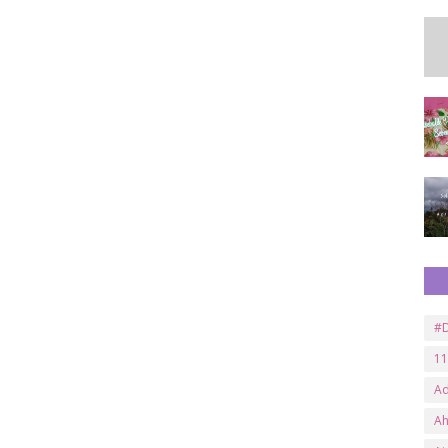
#D
11
A
A