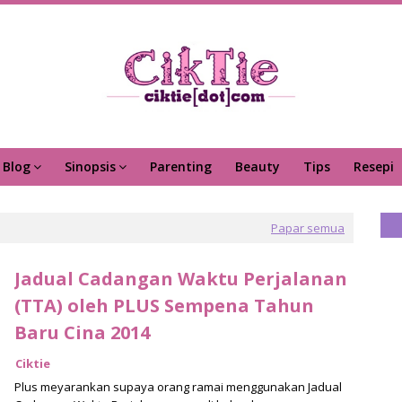
Blog
Sinopsis
Parenting
Beauty
Tips
Resepi
Papar semua
Jadual Cadangan Waktu Perjalanan
(TTA) oleh PLUS Sempena Tahun
Baru Cina 2014
Ciktie
Plus meyarankan supaya orang ramai menggunakan Jadual