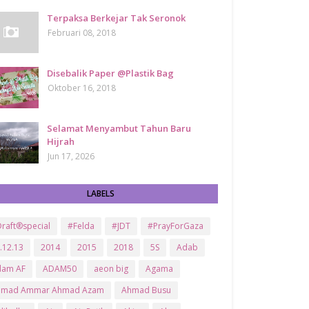
Terpaksa Berkejar Tak Seronok
Februari 08, 2018
Disebalik Paper @Plastik Bag
Oktober 16, 2018
Selamat Menyambut Tahun Baru
Hijrah
Jun 17, 2026
LABELS
raft®special
#Felda
#JDT
#PrayForGaza
.12.13
2014
2015
2018
5S
Adab
dam AF
ADAM50
aeon big
Agama
hmad Ammar Ahmad Azam
Ahmad Busu