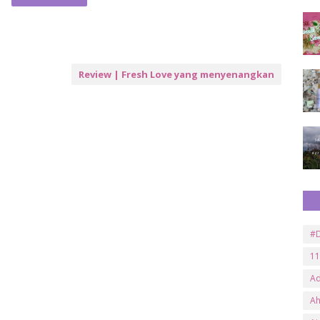
Review | Fresh Love yang menyenangkan
#D
11
A
A