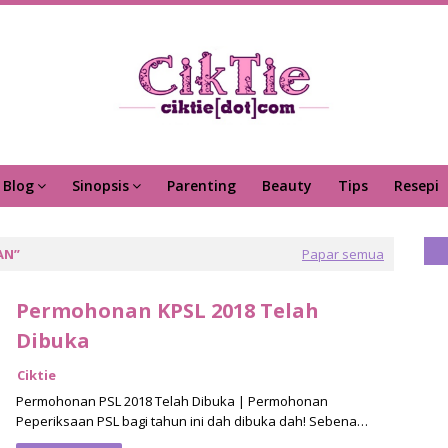
Blog
Sinopsis
Parenting
Beauty
Tips
Resepi
AN
Papar semua
Permohonan KPSL 2018 Telah
Dibuka
Ciktie
Permohonan PSL 2018 Telah Dibuka | Permohonan
Peperiksaan PSL bagi tahun ini dah dibuka dah! Sebena…