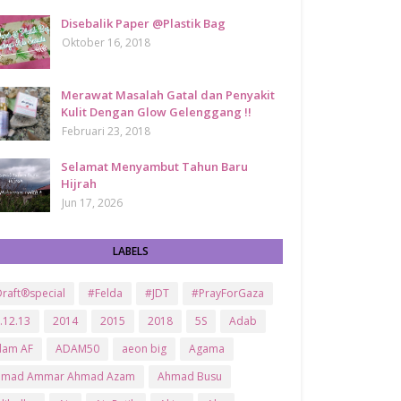
Disebalik Paper @Plastik Bag
Oktober 16, 2018
Merawat Masalah Gatal dan Penyakit
Kulit Dengan Glow Gelenggang !!
Februari 23, 2018
Selamat Menyambut Tahun Baru
Hijrah
Jun 17, 2026
LABELS
raft®special
#Felda
#JDT
#PrayForGaza
.12.13
2014
2015
2018
5S
Adab
dam AF
ADAM50
aeon big
Agama
hmad Ammar Ahmad Azam
Ahmad Busu