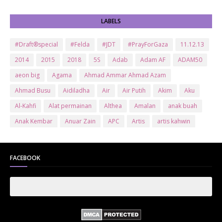
LABELS
#Draft®special
#Felda
#JDT
#PrayForGaza
11.12.13
2014
2015
2018
5S
Adab
Adam AF
ADAM50
aeon big
Agama
Ahmad Ammar Ahmad Azam
Ahmad Busu
Aidiladha
Air
Air Putih
Akim
Aku
Al-Kahfi
Alat permainan
Althea
Amalan
anak buah
Anak Kembar
Anuar Zain
APC
Artis
artis kahwin
Artis kita
Astro
Aurat
ayam brand
Ayam Goreng
ayat al-quran
Baby
Bajet
Banglo Milik Bomoh
Banjir
FACEBOOK
Bantuan Prihatin Nasional
bantuan sara hidup
Bas
Bas Sekolah
Batman
Baung
Beauty
Bedak Arab
Bedak Arab Kokuryu
Bedak Tanaka
Belanja
Beli rumah
Benci Vs Cinta
Biodata
Blog
Bola
Bonus
Br1m