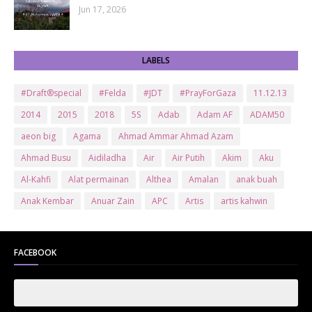
Jun 17, 2026
LABELS
#Draft®special
#Felda
#JDT
#PrayForGaza
11.12.13
2014
2015
2018
5S
Adab
Adam AF
ADAM50
aeon big
Agama
Ahmad Ammar Ahmad Azam
Ahmad Busu
Aidiladha
Air
Air Putih
Akim
Aku
Al-Kahfi
Alat permainan
Althea
Amalan
anak buah
Anak Kembar
Anuar Zain
APC
Artis
artis kahwin
Artis kita
Astro
Aurat
ayam brand
Ayam Goreng
ayat al-quran
Baby
Bajet
Banglo Milik Bomoh
Banjir
FACEBOOK
Bantuan Prihatin Nasional
bantuan sara hidup
Bas
Bas Sekolah
Batman
Baung
Beauty
Bedak Arab
Bedak Arab Kokuryu
Bedak Tanaka
Belanja
Beli rumah