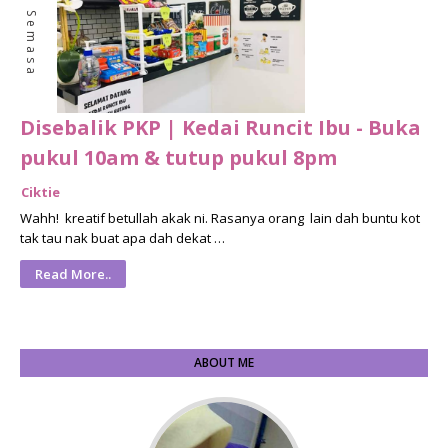
Isu Semasa
Disebalik PKP | Kedai Runcit Ibu - Buka
pukul 10am & tutup pukul 8pm
Ciktie
Wahh! kreatif betullah akak ni. Rasanya orang lain dah buntu kot
tak tau nak buat apa dah dekat …
Read More..
ABOUT ME