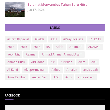
Selamat Menyambut Tahun Baru Hijrah
Jun 17, 2026
LABELS
#Draft®special
#Felda
#JDT
#PrayForGaza
11.12.13
2014
2015
2018
5S
Adab
Adam AF
ADAM50
aeon big
Agama
Ahmad Ammar Ahmad Azam
Ahmad Busu
Aidiladha
Air
Air Putih
Akim
Aku
Al-Kahfi
Alat permainan
Althea
Amalan
anak buah
Anak Kembar
Anuar Zain
APC
Artis
artis kahwin
Artis kita
Astro
Aurat
ayam brand
Ayam Goreng
ayat al-quran
Baby
Bajet
Banglo Milik Bomoh
Banjir
FACEBOOK
Bantuan Prihatin Nasional
bantuan sara hidup
Bas
Bas Sekolah
Batman
Baung
Beauty
Bedak Arab