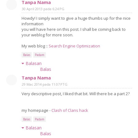
Tanpa Nama
30 April 2013 pada 6:24 PG
Howdy! I simply want to give a huge thumbs up for the nice
information
you will have here on this post. I shall be coming back to
your weblog for more soon.
My web blog ::
Search Engine Optimization
Balas
Padam
Balasan
Balas
Tanpa Nama
29 Mac 2014 pada 11:07 PTG
Very descriptive post, I liked that bit. Will there be a part 2?
my homepage -
Clash of Clans hack
Balas
Padam
Balasan
Balas