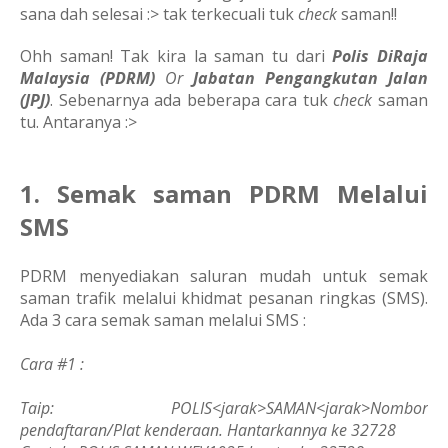
sana dah selesai :> tak terkecuali tuk
check
saman!!
Ohh saman! Tak kira la saman tu dari
Polis DiRaja
Malaysia (PDRM)
Or
Jabatan Pengangkutan Jalan
(JPJ)
. Sebenarnya ada beberapa cara tuk
check
saman
tu. Antaranya :>
1. Semak saman PDRM Melalui
SMS
PDRM menyediakan saluran mudah untuk semak
saman trafik melalui khidmat pesanan ringkas (SMS).
Ada 3 cara semak saman melalui SMS :
Cara #1 :
Taip: POLIS<jarak>SAMAN<jarak>Nombor
pendaftaran/Plat kenderaan. Hantarkannya ke 32728