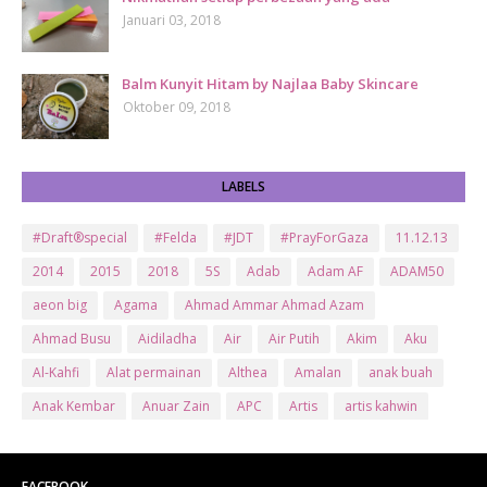
Januari 03, 2018
Balm Kunyit Hitam by Najlaa Baby Skincare
Oktober 09, 2018
LABELS
#Draft®special
#Felda
#JDT
#PrayForGaza
11.12.13
2014
2015
2018
5S
Adab
Adam AF
ADAM50
aeon big
Agama
Ahmad Ammar Ahmad Azam
Ahmad Busu
Aidiladha
Air
Air Putih
Akim
Aku
Al-Kahfi
Alat permainan
Althea
Amalan
anak buah
Anak Kembar
Anuar Zain
APC
Artis
artis kahwin
Artis kita
Astro
Aurat
ayam brand
Ayam Goreng
ayat al-quran
Baby
Bajet
Banglo Milik Bomoh
Banjir
FACEBOOK