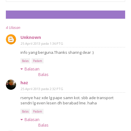
CATAT ULASAN
4 Ulasan
Unknown
25 April 2013 pada 1:36 PTG
info yang berguna.Thanks sharing dear :)
Balas
Padam
Balasan
Balas
haz
25 April 2013 pada 2:32 PTG
rsenye haz xde lg pape samn kot. sbb ade transport
sendri lg even lesen dh berabad lme. haha
Balas
Padam
Balasan
Balas