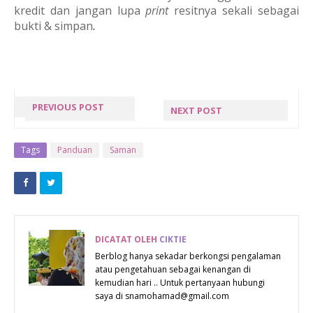
kredit dan jangan lupa
print
resitnya sekali sebagai
bukti & simpan
.
PREVIOUS POST
NEXT POST
STRESS WEIII
DOODLE
SEGMENT BY
Tags
Panduan
Saman
MUNIRAH
MN
DICATAT OLEH
CIKTIE
Berblog hanya sekadar berkongsi pengalaman
atau pengetahuan sebagai kenangan di
kemudian hari .. Untuk pertanyaan hubungi
saya di snamohamad@gmail.com