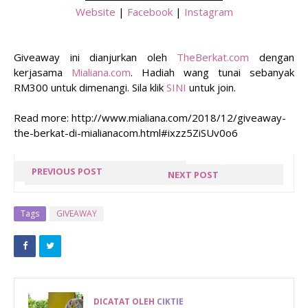
Website
|
Facebook
|
Instagram
Giveaway ini dianjurkan oleh
TheBerkat.com
dengan
kerjasama
Mialiana.com
. Hadiah wang tunai sebanyak
RM300 untuk dimenangi. Sila klik
SINI
untuk join.
Read more: http://www.mialiana.com/2018/12/giveaway-
the-berkat-di-mialianacom.html#ixzz5ZiSUv0o6
PREVIOUS POST
NEXT POST
MISI SEBENAR
DOMINO’S
MCDONALD'S
PIZZA &
Tags
GIVEAWAY
MALAYSIA
PEPSI BLACK
MENYUMBANGKAN
UNVEIL
RM 484,100
WINNERS OF
KEPADA
THE
DICATAT OLEH
CIKTIE