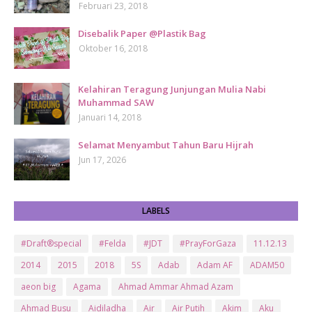
Februari 23, 2018
Disebalik Paper @Plastik Bag
Oktober 16, 2018
Kelahiran Teragung Junjungan Mulia Nabi
Muhammad SAW
Januari 14, 2018
Selamat Menyambut Tahun Baru Hijrah
Jun 17, 2026
LABELS
#Draft®special
#Felda
#JDT
#PrayForGaza
11.12.13
2014
2015
2018
5S
Adab
Adam AF
ADAM50
aeon big
Agama
Ahmad Ammar Ahmad Azam
Ahmad Busu
Aidiladha
Air
Air Putih
Akim
Aku