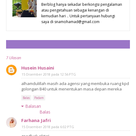
GOLONGAN
EVERYONE’S
Berblog hanya sekadar berkongsi pengalaman
atau pengetahuan sebagai kenangan di
KURANG BERNASIB
A WINNER
kemudian hari .. Untuk pertanyaan hubungi
BAIK DI KELANTAN
CONTEST |
saya di snamohamad@gmail.com
GRAND
PRIZE
CATAT ULASAN
WINNER
7 Ulasan
DRIVES
HOME A
Husein Husaini
15 Disember 2018 pada 12:56 PTG
BRAND NEW
alhamdulillah masih ada agensi yang membuka ruang kpd
HONDA CITY
golongan B40 untuk menentukan masa depan mereka
!
Balas
Padam
Balasan
Balas
Farhana Jafri
15 Disember 2018 pada 6:02 PTG