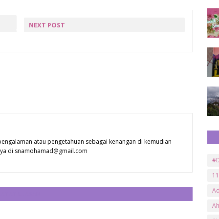
NEXT POST
8 MAC | HAPPY WOMEN'S
DAY
AD
++
 pengalaman atau pengetahuan sebagai kenangan di kemudian
 saya di snamohamad@gmail.com
#D
11
A
CATAT ULASAN
A