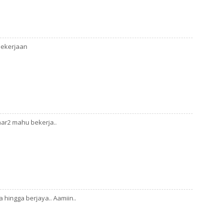
C
Da
d
pekerjaan
De
Di
D
Du
Fa
ar2 mahu bekerja..
Fe
Fi
Ga
Ge
Go
ingga berjaya.. Aamiin..
Ha