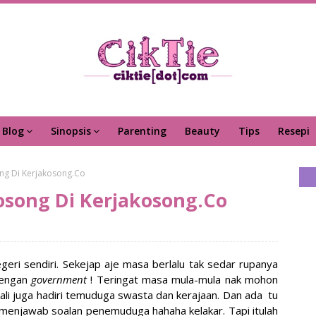
Blog
Sinopsis
Parenting
Beauty
Tips
Resepi
ng Di Kerjakosong.Co
osong Di Kerjakosong.Co
eri sendiri. Sekejap aje masa berlalu tak sedar rupanya
dengan
government
! Teringat masa mula-mula nak mohon
 kali juga hadiri temuduga swasta dan kerajaan. Dan ada tu
menjawab soalan penemuduga hahaha kelakar. Tapi itulah