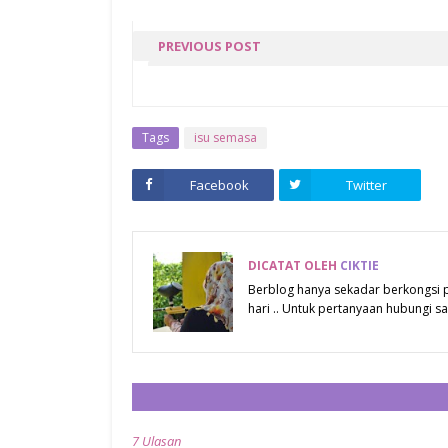
PREVIOUS POST
LINDUNGI KULIT WAJAH
DENGAN MURAD CITY
SKIN® AGE DEFENSE BRO
Tags
isu semasa
SPECTRUM SPF 50 | PA++
Facebook
Twitter
DICATAT OLEH
CIKTIE
Berblog hanya sekadar berkongsi
hari .. Untuk pertanyaan hubungi
7 Ulasan