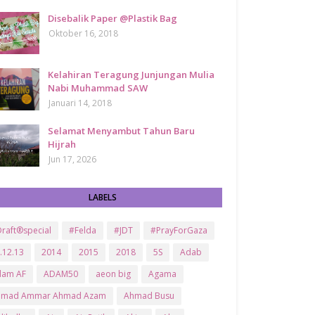
Disebalik Paper @Plastik Bag
Oktober 16, 2018
Kelahiran Teragung Junjungan Mulia
Nabi Muhammad SAW
Januari 14, 2018
Selamat Menyambut Tahun Baru
Hijrah
Jun 17, 2026
LABELS
raft®special
#Felda
#JDT
#PrayForGaza
.12.13
2014
2015
2018
5S
Adab
dam AF
ADAM50
aeon big
Agama
hmad Ammar Ahmad Azam
Ahmad Busu