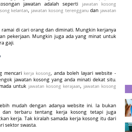
osongan jawatan adalah seperti
jawatan kosong
,
dan
osong kelantan
jawatan kosong terengganu
jawatan
 ramai di cari orang dan diminati. Mungkin kerjanya
gan pekerjaan. Mungkin juga ada yang minat untuk
a gaji.
o
g mencari
, anda boleh layari website -
kerja kosong
engok jawatan kosong yang anda minati dekat situ.
amada untuk
,
jawatan kosong kerajaan
jawatan kosong
lebih mudah dengan adanya website ini. Ia bukan
 dan terbaru tentang kerja kosong tetapi juga
n kerja. Tak kiralah samada kerja kosong itu dari
i sektor swasta.