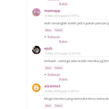
Balas
mamapp
13 Mac 2019 pada 6:17 PTG
wah senanglah boleh jadi rujukan pencari 
Balas
Padam
Balasan
Balas
ejulz
14 Mac 2019 pada 12:57 PTG
terbaek.. semoga ada rezeki mereka yg ben
Balas
Padam
Balasan
Balas
aizamia3
14 Mac 2019 pada 3:54 PTG
Moga mereka yang mencuba terus mencuba h
Balas
Padam