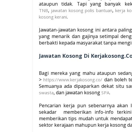
ataupun tidak. Tapi yang banyak kek
,
,
TNB
jawatan kosong polis bantuan
kerja k
.
kosong kerani
Jawatan-jawatan kosong ini antara paling
yang menarik dan gajinya setimpal den
berbakti kepada masyarakat tanpa mengir
Jawatan Kosong Di Kerjakosong.C
Bagi mereka yang mahu ataupun sedan
>
dan boleh t
https://www.kerjakosong.co/
Semuanya ada dipaparkan dekat situ s
, dan jawatan kosong
.
swasta
SPA
Pencarian kerja pun sebenarnya akan 
sekadar memberikan info-info terkini
memberikan tips mudah untuk mendapatka
sektor kerajaan mahupun kerja kosong dar