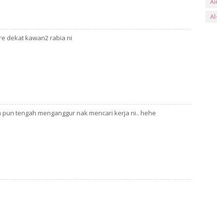
Ai
Al
an
are dekat kawan2 rabia ni
Ar
ay
B
Ba
Ba
ekin pun tengah menganggur nak mencari kerja ni.. hehe
Be
Be
Bl
bs
Bu
Bu
C