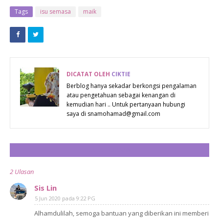
DAPATKAN
ANDA YANG
Tags
isu semasa
maik
MAKLUMAT
GEMAR
DAN TIPS
BERBASIKAL
KESIHATAN
DICATAT OLEH
CIKTIE
Berblog hanya sekadar berkongsi pengalaman
atau pengetahuan sebagai kenangan di
kemudian hari .. Untuk pertanyaan hubungi
saya di snamohamad@gmail.com
CATAT ULASAN
2 Ulasan
Sis Lin
5 Jun 2020 pada 9:22 PG
Alhamdulilah, semoga bantuan yang diberikan ini memberi