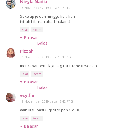
Nieyla Nadia
18 November 2019 pada 3:47 PTG
Sekejap je dah minggu ke 7 kan...
ini lah hiburan ahad malam :)
Balas
Padam
Balasan
Balas
Pizzah
19 November 2019 pada 10:33 PG
mencabar betul lagu lagu untuk next week ni.
Balas
Padam
Balasan
Balas
ezy.fia
19 November 2019 pada 12:42 PTG
wah lagu best2.. tp xtgk pon GV.. =(
Balas
Padam
Balasan