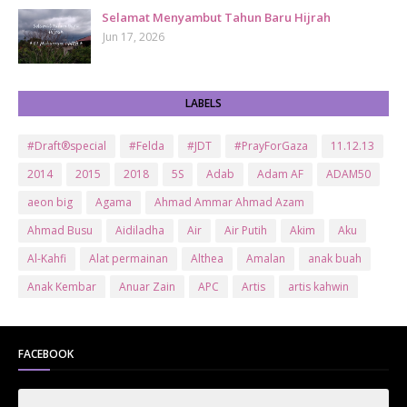
Selamat Menyambut Tahun Baru Hijrah
Jun 17, 2026
LABELS
#Draft®special
#Felda
#JDT
#PrayForGaza
11.12.13
2014
2015
2018
5S
Adab
Adam AF
ADAM50
aeon big
Agama
Ahmad Ammar Ahmad Azam
Ahmad Busu
Aidiladha
Air
Air Putih
Akim
Aku
Al-Kahfi
Alat permainan
Althea
Amalan
anak buah
Anak Kembar
Anuar Zain
APC
Artis
artis kahwin
Artis kita
Astro
Aurat
ayam brand
Ayam Goreng
ayat al-quran
Baby
Bajet
Banglo Milik Bomoh
Banjir
FACEBOOK
Bantuan Prihatin Nasional
bantuan sara hidup
Bas
Bas Sekolah
Batman
Baung
Beauty
Bedak Arab