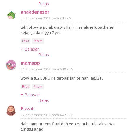
Balas
anakdenesor
20 November 2019 pada 9:15 PG
tak follow la pulak diaorg kali ni..selalu je lupa..heheh
kejap je da mggu 7 yea
Balas
Padam
Balasan
Balas
mamapp
21 November 2019 pada 6:18 PTG
wow lagu2 BBNU ke terbaik lah pilihan lagu2 tu
Balas
Padam
Balasan
Balas
Pizzah
22 November 2019 pada 4:42 PTG
dah sampai semi final dah ye. cepat betul. Tak sabar
tunggu ahad