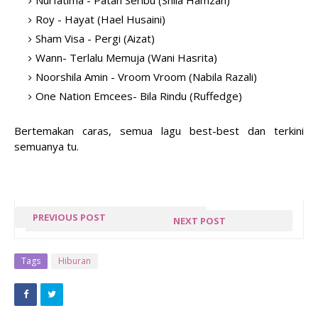
Nurfatima - Patah Seribu (Shila Hamzah)
Roy - Hayat (Hael Husaini)
Sham Visa - Pergi (Aizat)
Wann- Terlalu Memuja (Wani Hasrita)
Noorshila Amin - Vroom Vroom (Nabila Razali)
One Nation Emcees- Bila Rindu (Ruffedge)
Bertemakan caras, semua lagu best-best dan terkini
semuanya tu.
PREVIOUS POST
NEXT POST
GIVEAWAY AKHIR
SNM
TAHUN
BLOGLIST
Tags
Hiburan
HASRULHASSAN.COM
BATCH 1