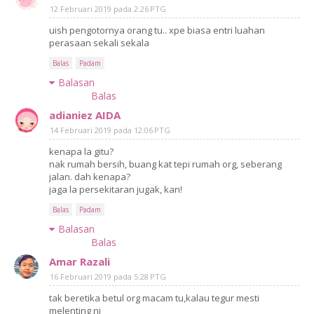
12 Februari 2019 pada 2:26 PTG
uish pengotornya orang tu.. xpe biasa entri luahan
perasaan sekali sekala
Balas
Padam
Balasan
Balas
adianiez AIDA
14 Februari 2019 pada 12:06 PTG
kenapa la gitu?
nak rumah bersih, buang kat tepi rumah org, seberang
jalan. dah kenapa?
jaga la persekitaran jugak, kan!
Balas
Padam
Balasan
Balas
Amar Razali
16 Februari 2019 pada 5:28 PTG
tak beretika betul org macam tu,kalau tegur mesti
melenting ni