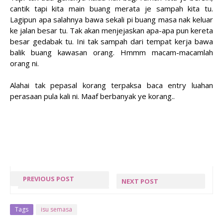
cantik tapi kita main buang merata je sampah kita tu.
Lagipun apa salahnya bawa sekali pi buang masa nak keluar
ke jalan besar tu. Tak akan menjejaskan apa-apa pun kereta
besar gedabak tu. Ini tak sampah dari tempat kerja bawa
balik buang kawasan orang. Hmmm macam-macamlah
orang ni.
Alahai tak pepasal korang terpaksa baca entry luahan
perasaan pula kali ni. Maaf berbanyak ye korang..
PREVIOUS POST
NEXT POST
DIY FRIDGE
RESEPI
MAGNETS |
MUDAH :
Tags
isu semasa