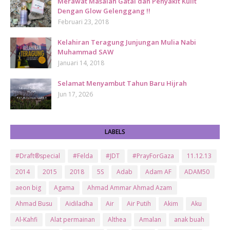
Merawat Masalah Gatal dan Penyakit Kulit
Dengan Glow Gelenggang !!
Februari 23, 2018
Kelahiran Teragung Junjungan Mulia Nabi
Muhammad SAW
Januari 14, 2018
Selamat Menyambut Tahun Baru Hijrah
Jun 17, 2026
LABELS
#Draft®special
#Felda
#JDT
#PrayForGaza
11.12.13
2014
2015
2018
5S
Adab
Adam AF
ADAM50
aeon big
Agama
Ahmad Ammar Ahmad Azam
Ahmad Busu
Aidiladha
Air
Air Putih
Akim
Aku
Al-Kahfi
Alat permainan
Althea
Amalan
anak buah