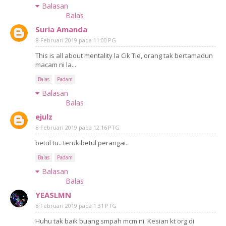
Balasan
Balas
Suria Amanda
8 Februari 2019 pada 11:00 PG
This is all about mentality la Cik Tie, orang tak bertamadun
macam ni la...
Balas
Padam
Balasan
Balas
ejulz
8 Februari 2019 pada 12:16 PTG
betul tu.. teruk betul perangai..
Balas
Padam
Balasan
Balas
YEASLMN
8 Februari 2019 pada 1:31 PTG
Huhu tak baik buang smpah mcm ni. Kesian kt org di