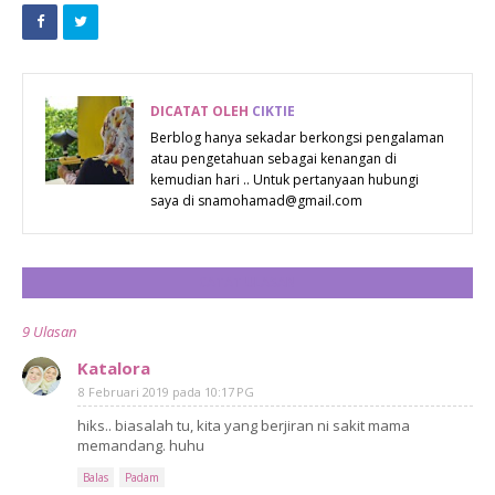
ABADIKAN
SUP IKAN
SAAT INDAH
MERAH
ANDA
SIMPLE TAPI
BERSAMA
SEDAP
DICATAT OLEH
CIKTIE
PRINTCIOUS
Berblog hanya sekadar berkongsi pengalaman
atau pengetahuan sebagai kenangan di
kemudian hari .. Untuk pertanyaan hubungi
saya di snamohamad@gmail.com
CATAT ULASAN
9 Ulasan
Katalora
8 Februari 2019 pada 10:17 PG
hiks.. biasalah tu, kita yang berjiran ni sakit mama
memandang. huhu
Balas
Padam