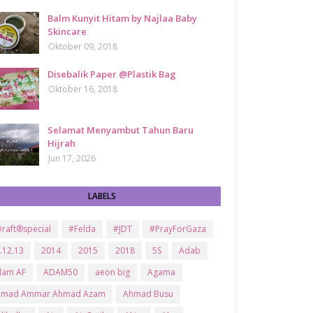
Balm Kunyit Hitam by Najlaa Baby
Skincare
Oktober 09, 2018
Disebalik Paper @Plastik Bag
Oktober 16, 2018
Selamat Menyambut Tahun Baru
Hijrah
Jun 17, 2026
LABELS
raft®special
#Felda
#JDT
#PrayForGaza
.12.13
2014
2015
2018
5S
Adab
dam AF
ADAM50
aeon big
Agama
hmad Ammar Ahmad Azam
Ahmad Busu