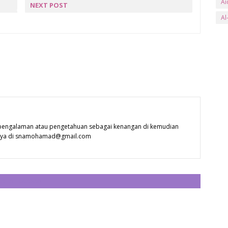
Ai
NEXT POST
ET
SINOPSIS DRAMA NUR
Al
N
SLOT SAMARINDA TV3
an
Ar
ay
B
Ba
Ba
 pengalaman atau pengetahuan sebagai kenangan di kemudian
Be
 saya di snamohamad@gmail.com
Be
Bl
bs
CATAT ULASAN
Bu
Bu
C