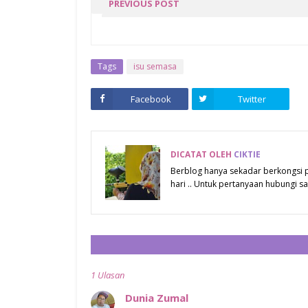
PREVIOUS POST
SENARAI MENTERI KABIN
KERAJAAN PERSEKUTUA
MALAYSIA 2018
Tags
isu semasa
Facebook
Twitter
DICATAT OLEH
CIKTIE
Berblog hanya sekadar berkongsi
hari .. Untuk pertanyaan hubungi
1 Ulasan
Dunia Zumal