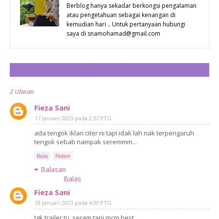
DUA
Berblog hanya sekadar berkongsi pengalaman
atau pengetahuan sebagai kenangan di
kemudian hari .. Untuk pertanyaan hubungi
saya di snamohamad@gmail.com
CATAT ULASAN
2 Ulasan
Fieza Sani
17 Januari 2023 pada 2:57 PTG
ada tengok iklan citer ni tapi idak lah nak terpengaruh
tengok sebab nampak seremmm...
Balas
Padam
Balasan
Balas
Fieza Sani
18 Januari 2023 pada 4:00 PTG
tgk trailer tu..seram tapi mcm best...