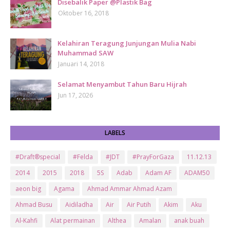
Disebalik Paper @Plastik Bag
Oktober 16, 2018
Kelahiran Teragung Junjungan Mulia Nabi
Muhammad SAW
Januari 14, 2018
Selamat Menyambut Tahun Baru Hijrah
Jun 17, 2026
LABELS
#Draft®special
#Felda
#JDT
#PrayForGaza
11.12.13
2014
2015
2018
5S
Adab
Adam AF
ADAM50
aeon big
Agama
Ahmad Ammar Ahmad Azam
Ahmad Busu
Aidiladha
Air
Air Putih
Akim
Aku
Al-Kahfi
Alat permainan
Althea
Amalan
anak buah