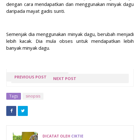
dengan cara mendapatkan dan menggunakan minyak dagu
daripada mayat gadis sunti.
Semenjak dia menggunakan minyak dagu, berubah menjadi
lebih kacak. Dia mula obses untuk mendapatkan lebih
banyak minyak dagu.
PREVIOUS POST
NEXT POST
KHAIRUL
4 HIDDEN GEM
JUARA ALL
RECOMMENDATION
Tags
sinopsis
TOGETHER
TO VISIT IN
NOW
MALAYSIA
MALAYSIA
MUSIM KE-
DICATAT OLEH
CIKTIE