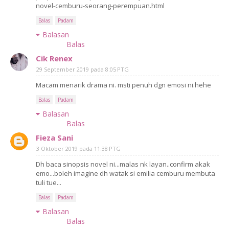
novel-cemburu-seorang-perempuan.html
Balas
Padam
Balasan
Balas
Cik Renex
29 September 2019 pada 8:05 PTG
Macam menarik drama ni. msti penuh dgn emosi ni.hehe
Balas
Padam
Balasan
Balas
Fieza Sani
3 Oktober 2019 pada 11:38 PTG
Dh baca sinopsis novel ni...malas nk layan..confirm akak
emo...boleh imagine dh watak si emilia cemburu membuta
tuli tue...
Balas
Padam
Balasan
Balas