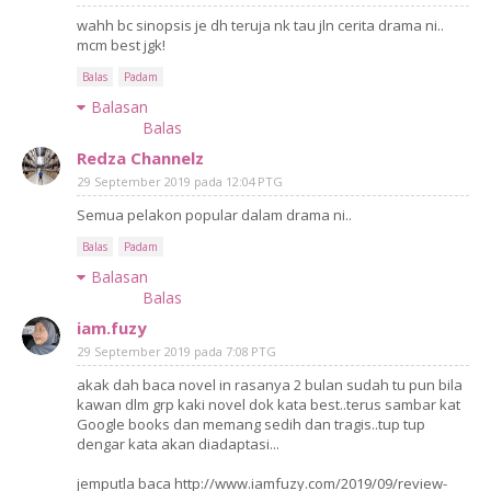
wahh bc sinopsis je dh teruja nk tau jln cerita drama ni..
mcm best jgk!
Balas
Padam
Balasan
Balas
Redza Channelz
29 September 2019 pada 12:04 PTG
Semua pelakon popular dalam drama ni..
Balas
Padam
Balasan
Balas
iam.fuzy
29 September 2019 pada 7:08 PTG
akak dah baca novel in rasanya 2 bulan sudah tu pun bila
kawan dlm grp kaki novel dok kata best..terus sambar kat
Google books dan memang sedih dan tragis..tup tup
dengar kata akan diadaptasi...
jemputla baca http://www.iamfuzy.com/2019/09/review-