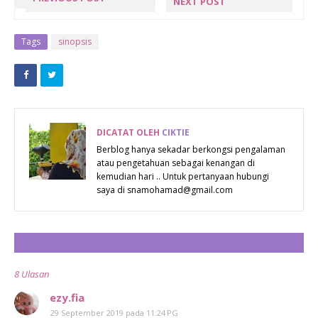
NEXT POST
MIHUN SUP
5 BENDA
SPECIAL
WAJIB ADA
Tags
sinopsis
BANDUNG
BILA TRAVEL
CINCAU !
BERSAMA
ANAK KECIL
ATAUPUN
DICATAT OLEH
CIKTIE
BABY
Berblog hanya sekadar berkongsi pengalaman
atau pengetahuan sebagai kenangan di
kemudian hari .. Untuk pertanyaan hubungi
saya di snamohamad@gmail.com
CATAT ULASAN
8 Ulasan
ezy.fia
29 September 2019 pada 11:24 PG