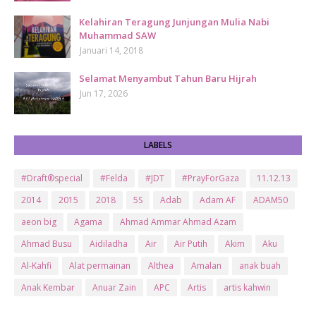
Kelahiran Teragung Junjungan Mulia Nabi
Muhammad SAW
Januari 14, 2018
Selamat Menyambut Tahun Baru Hijrah
Jun 17, 2026
LABELS
#Draft®special
#Felda
#JDT
#PrayForGaza
11.12.13
2014
2015
2018
5S
Adab
Adam AF
ADAM50
aeon big
Agama
Ahmad Ammar Ahmad Azam
Ahmad Busu
Aidiladha
Air
Air Putih
Akim
Aku
Al-Kahfi
Alat permainan
Althea
Amalan
anak buah
Anak Kembar
Anuar Zain
APC
Artis
artis kahwin
Artis kita
Astro
Aurat
ayam brand
Ayam Goreng