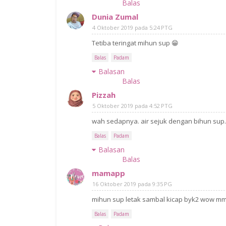
Balas
Dunia Zumal
4 Oktober 2019 pada 5:24 PTG
Tetiba teringat mihun sup 😁
Balas
Padam
Balasan
Balas
Pizzah
5 Oktober 2019 pada 4:52 PTG
wah sedapnya. air sejuk dengan bihun sup.
Balas
Padam
Balasan
Balas
mamapp
16 Oktober 2019 pada 9:35 PG
mihun sup letak sambal kicap byk2 wow mm
Balas
Padam