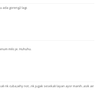
C
u ada goreng2 lagi.
Da
d
De
Di
D
minum milo je. Huhuhu.
Du
Fa
Fe
Fi
Ga
kali nk cuba,why not...nk jugak sesekali layan ayor manih..asik air
Ge
Go
Ha