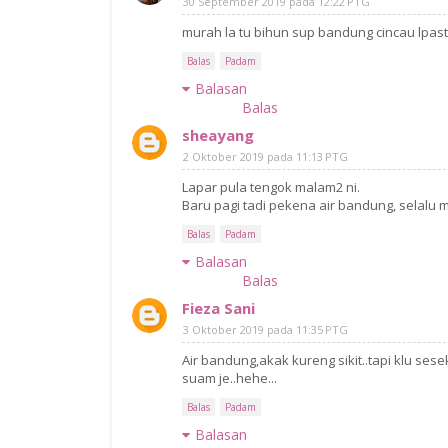
30 September 2019 pada 12:22 PTG
murah la tu bihun sup bandung cincau lpast
Balas
Padam
Balasan
Balas
sheayang
2 Oktober 2019 pada 11:13 PTG
Lapar pula tengok malam2 ni.
Baru pagi tadi pekena air bandung, selalu 
Balas
Padam
Balasan
Balas
Fieza Sani
3 Oktober 2019 pada 11:35 PTG
Air bandung,akak kureng sikit..tapi klu sese
suam je..hehe...
Balas
Padam
Balasan