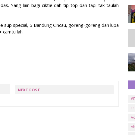
as. Yang lain bagi ciktie dah tip top dah tapi tak taulah
ee sup special, 5 Bandung Cincau, goreng-goreng dah lupa
 camtu lah.
NEXT POST
E
SINOPSIS CEMBURU
#D
SEORANG PEREMPUAN
11
A
A