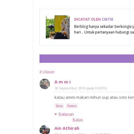
DICATAT OLEH
CIKTIE
Berblog hanya sekadar berkongsi
hari .. Untuk pertanyaan hubungi
8 Ulasan
A m m i
30 September 2019 pada 9:35 PG
kalau ammi makan mihun sup atau soto kena
Balas
Padam
Balasan
Balas
Ain Athirah