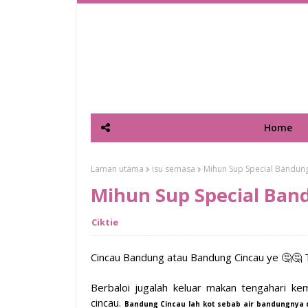
Home
Laman utama
isu semasa
Mihun Sup Special Bandung
Mihun Sup Special Band
Ciktie
Cincau Bandung atau Bandung Cincau ye 🤔🤔 Tak
Berbaloi jugalah keluar makan tengahari k
cincau.
Bandung Cincau lah kot sebab air bandungnya 