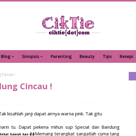
Blog
Sinopsis
Parenting
Beauty
Tips
Resepi
 Cincau !
ung Cincau !
 kisahlah janji dapat airnya warna pink. Tak gitu
emarin tu. Dapat pekena mihun sup Special dan Bandung
Memang terangkat sangatlah cuma tang
dekat bawah kan ✌️✌️