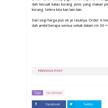
dah kecuali kalau korang jenis yang makan ped
korang. Selera kita kan lain-lain.
Dari segi harga pun ok je rasanya. Order 4 m
dah ambil berapa semua sekali dalam rm 30 ++
PREVIOUS POST
MAHKAMAH HATI BY UMI
LIZA
Tags
isu semasa
Facebook
Twitter