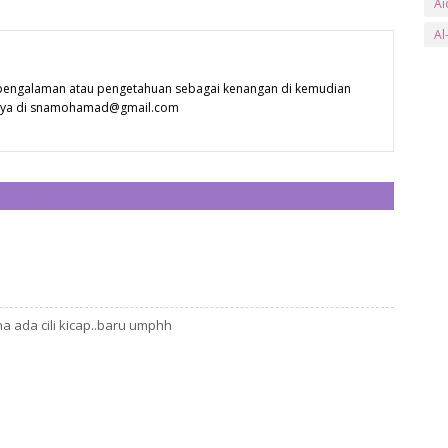
Ai
Al
an
 pengalaman atau pengetahuan sebagai kenangan di kemudian
Ar
 saya di snamohamad@gmail.com
ay
B
Ba
CATAT ULASAN
Ba
Be
Be
Bl
 ada cili kicap..baru umphh
bs
Bu
Bu
C