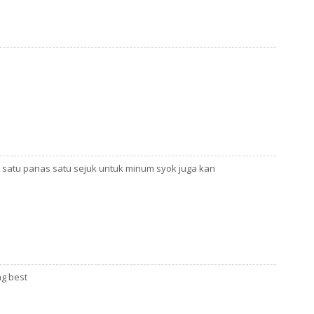
Ha
He
Hi
Ho
Ic
in
is
Ja
 satu panas satu sejuk untuk minum syok juga kan
Ja
Jo
Ju
Ju
ka
g best
Ka
Ka