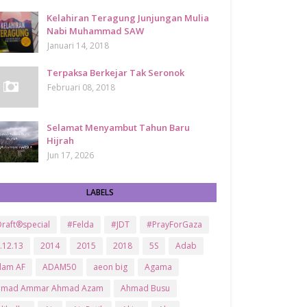
Kelahiran Teragung Junjungan Mulia
Nabi Muhammad SAW
Januari 14, 2018
Terpaksa Berkejar Tak Seronok
Februari 08, 2018
Selamat Menyambut Tahun Baru
Hijrah
Jun 17, 2026
LABELS
raft®special
#Felda
#JDT
#PrayForGaza
.12.13
2014
2015
2018
5S
Adab
dam AF
ADAM50
aeon big
Agama
hmad Ammar Ahmad Azam
Ahmad Busu