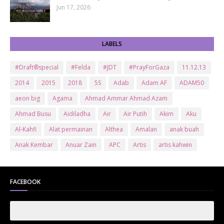
Jun 17, 2026
LABELS
#Draft®special
#Felda
#JDT
#PrayForGaza
11.12.13
2014
2015
2018
5S
Adab
Adam AF
ADAM50
aeon big
Agama
Ahmad Ammar Ahmad Azam
Ahmad Busu
Aidiladha
Air
Air Putih
Akim
Aku
Al-Kahfi
Alat permainan
Althea
Amalan
anak buah
Anak Kembar
Anuar Zain
APC
Artis
artis kahwin
Artis kita
Astro
Aurat
ayam brand
Ayam Goreng
ayat al-quran
Baby
Bajet
Banglo Milik Bomoh
Banjir
FACEBOOK
Bantuan Prihatin Nasional
bantuan sara hidup
Bas
Bas Sekolah
Batman
Baung
Beauty
Bedak Arab
Bedak Arab Kokuryu
Bedak Tanaka
Belanja
Beli rumah