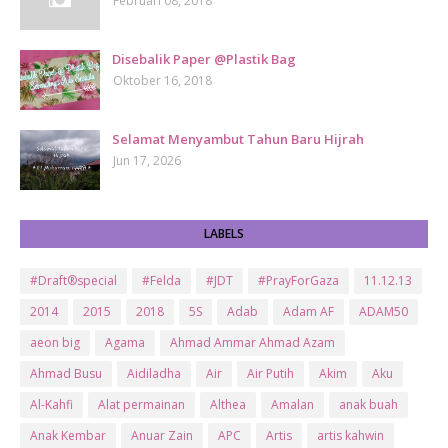
Februari 08, 2018
Disebalik Paper @Plastik Bag
Oktober 16, 2018
Selamat Menyambut Tahun Baru Hijrah
Jun 17, 2026
LABELS
#Draft®special
#Felda
#JDT
#PrayForGaza
11.12.13
2014
2015
2018
5S
Adab
Adam AF
ADAM50
aeon big
Agama
Ahmad Ammar Ahmad Azam
Ahmad Busu
Aidiladha
Air
Air Putih
Akim
Aku
Al-Kahfi
Alat permainan
Althea
Amalan
anak buah
Anak Kembar
Anuar Zain
APC
Artis
artis kahwin