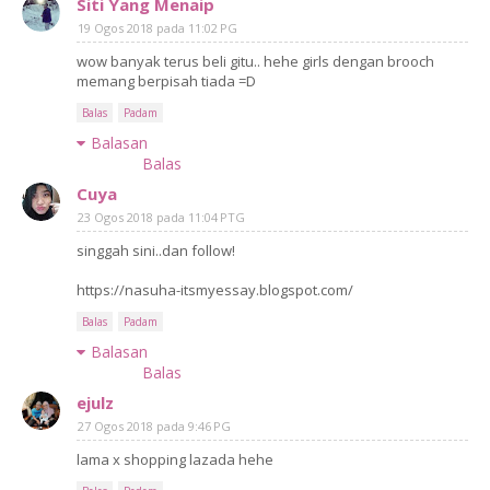
Siti Yang Menaip
19 Ogos 2018 pada 11:02 PG
wow banyak terus beli gitu.. hehe girls dengan brooch
memang berpisah tiada =D
Balas
Padam
Balasan
Balas
Cuya
23 Ogos 2018 pada 11:04 PTG
singgah sini..dan follow!
https://nasuha-itsmyessay.blogspot.com/
Balas
Padam
Balasan
Balas
ejulz
27 Ogos 2018 pada 9:46 PG
lama x shopping lazada hehe