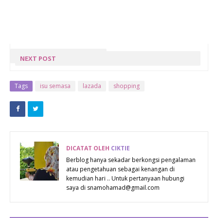
PREVIOUS POST
NEXT POST
FLOWER
GIVEAWAY BY
BOUQUET
VITAMINSYAZA.BLOGSPOT.COM
Tags
isu semasa
lazada
shopping
MURAH DI
: TEKA TONG YANG MANA
FLOWER
CHIMP
DICATAT OLEH
CIKTIE
Berblog hanya sekadar berkongsi pengalaman
atau pengetahuan sebagai kenangan di
kemudian hari .. Untuk pertanyaan hubungi
saya di snamohamad@gmail.com