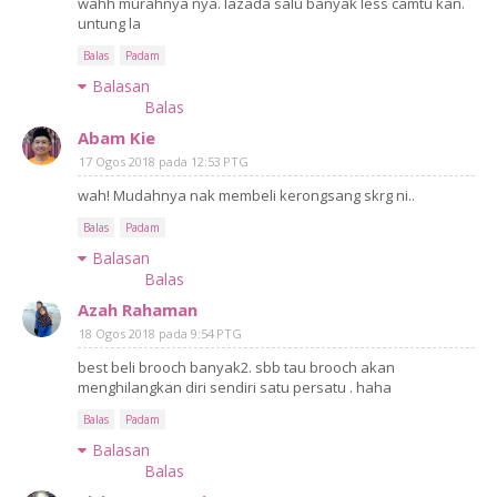
wahh murahnya nya. lazada salu banyak less camtu kan.
untung la
Balas
Padam
Balasan
Balas
Abam Kie
17 Ogos 2018 pada 12:53 PTG
wah! Mudahnya nak membeli kerongsang skrg ni..
Balas
Padam
Balasan
Balas
Azah Rahaman
18 Ogos 2018 pada 9:54 PTG
best beli brooch banyak2. sbb tau brooch akan
menghilangkan diri sendiri satu persatu . haha
Balas
Padam
Balasan
Balas