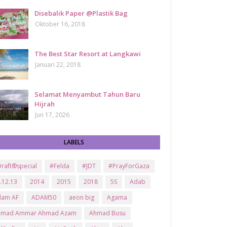
Disebalik Paper @Plastik Bag
Oktober 16, 2018
The Best Star Resort at Langkawi
Januari 22, 2018
Selamat Menyambut Tahun Baru
Hijrah
Jun 17, 2026
LABELS
raft®special
#Felda
#JDT
#PrayForGaza
.12.13
2014
2015
2018
5S
Adab
dam AF
ADAM50
aeon big
Agama
hmad Ammar Ahmad Azam
Ahmad Busu