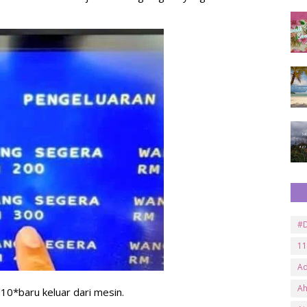
#D
11
A
A
10*baru keluar dari mesin.