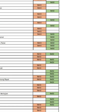
C
Da
d
De
Di
D
Du
Fa
Fe
Fi
Ga
Ge
Go
Ha