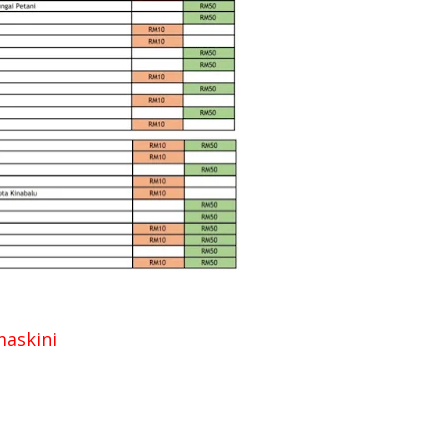
Ha
He
Hi
Ho
Ic
in
is
Ja
Ja
Jo
Ju
maskini
Ju
ka
Ka
Ka