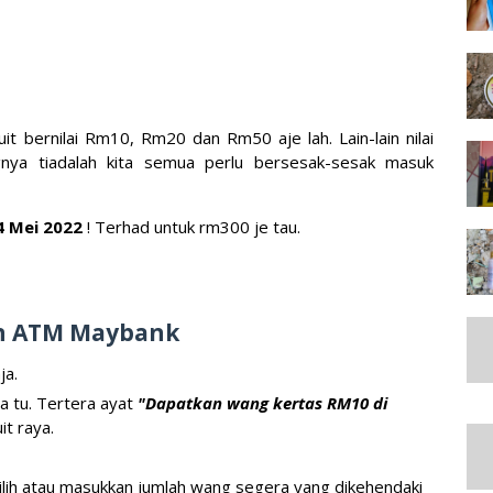
uit bernilai Rm10, Rm20 dan Rm50 aje lah. Lain-lain nilai
ngnya tiadalah kita semua perlu bersesak-sesak masuk
4 Mei 2022
! Terhad untuk rm300 je tau.
in ATM Maybank
ja.
ia tu. Tertera ayat
"Dapatkan wang kertas RM10 di
it raya.
pilih atau masukkan jumlah wang segera yang dikehendaki