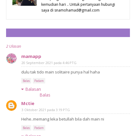
kemudian hari .. Untuk pertanyaan hubungi
saya di snamohamad@gmail.com
CATAT ULASAN
2 Ulasan
mamapp
20 September 2021 pada 4:46 PTG
dulu tak tido main solitaire punya hal haha
Balas
Padam
Balasan
Balas
Mctie
3 Oktober 2021 pada 3:19 PTG
Hehe..memang leka betullah bila dah main ni
Balas
Padam