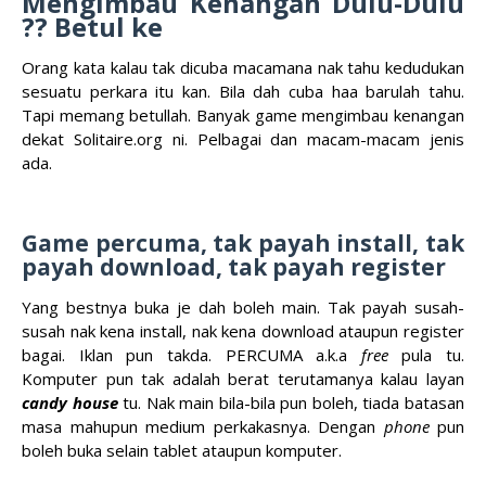
Mengimbau Kenangan Dulu-Dulu
?? Betul ke
Orang kata kalau tak dicuba macamana nak tahu kedudukan
sesuatu perkara itu kan. Bila dah cuba haa barulah tahu.
Tapi memang betullah. Banyak game mengimbau kenangan
dekat Solitaire.org ni. Pelbagai dan macam-macam jenis
ada.
Game percuma, tak payah install, tak
payah download, tak payah register
Yang bestnya buka je dah boleh main. Tak payah susah-
susah nak kena install, nak kena download ataupun register
bagai. Iklan pun takda. PERCUMA a.k.a
free
pula tu.
Komputer pun tak adalah berat terutamanya kalau layan
candy house
tu. Nak main bila-bila pun boleh, tiada batasan
masa mahupun medium perkakasnya. Dengan
phone
pun
boleh buka selain tablet ataupun komputer.