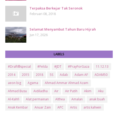
Terpaksa Berkejar Tak Seronok
Februari 08, 2018
Selamat Menyambut Tahun Baru Hijrah
Jun 17, 2026
LABELS
#Draft®special
#Felda
#JDT
#PrayForGaza
11.12.13
2014
2015
2018
5S
Adab
Adam AF
ADAM50
aeon big
Agama
Ahmad Ammar Ahmad Azam
Ahmad Busu
Aidiladha
Air
Air Putih
Akim
Aku
Al-Kahfi
Alat permainan
Althea
Amalan
anak buah
Anak Kembar
Anuar Zain
APC
Artis
artis kahwin
Artis kita
Astro
Aurat
ayam brand
Ayam Goreng