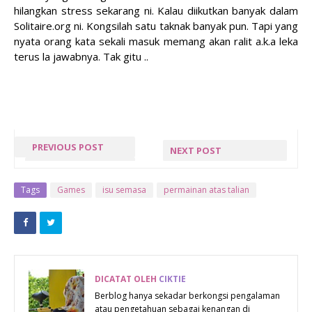
hilangkan stress sekarang ni. Kalau diikutkan banyak dalam
Solitaire.org ni. Kongsilah satu taknak banyak pun. Tapi yang
nyata orang kata sekali masuk memang akan ralit a.k.a leka
terus la jawabnya. Tak gitu ..
PREVIOUS POST
NEXT POST
« PREV POST
JEJAK WIRA
MERDEKA
Tags
Games
isu semasa
permainan atas talian
BERSAMA
VITS
DICATAT OLEH
CIKTIE
Berblog hanya sekadar berkongsi pengalaman
atau pengetahuan sebagai kenangan di