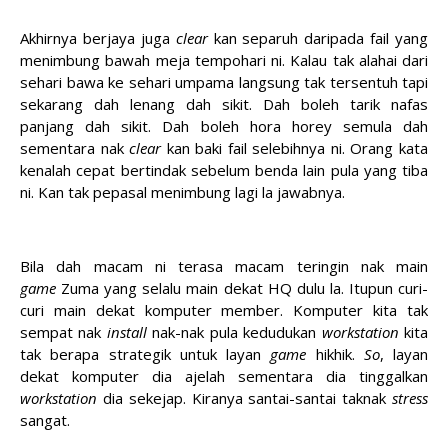
Akhirnya berjaya juga
clear
kan separuh daripada fail yang
menimbung bawah meja tempohari ni. Kalau tak alahai dari
sehari bawa ke sehari umpama langsung tak tersentuh tapi
sekarang dah lenang dah sikit. Dah boleh tarik nafas
panjang dah sikit. Dah boleh hora horey semula dah
sementara nak
clear
kan baki fail selebihnya ni. Orang kata
kenalah cepat bertindak sebelum benda lain pula yang tiba
ni. Kan tak pepasal menimbung lagi la jawabnya.
Bila dah macam ni terasa macam teringin nak main
game
Zuma yang selalu main dekat HQ dulu la. Itupun curi-
curi main dekat komputer member. Komputer kita tak
sempat nak
install
nak-nak pula kedudukan
workstation
kita
tak berapa strategik untuk layan
game
hikhik.
So
, layan
dekat komputer dia ajelah sementara dia tinggalkan
workstation
dia sekejap. Kiranya santai-santai taknak
stress
sangat.