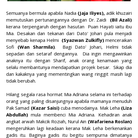
Semuanya bermula apabila Nadia
(Jaja Iliyes),
adik khuzairi
memutuskan pertunangannya dengan Dr. Zaidi
(Bil Azali)
kerana terpengaruh dengan hasutan Puan Hayati iaitu ibu
Mia. Desakan dan tekanan dari Dato' Johari pula menjadi
menyebab kenapa Helmi
(Syazwan Zulkifly)
menceraikan
Sofi
(Wan Sharmila)
. Bagi Dato' Johari, Helmi tidak
sepadan dan setaraf dengannya. Dia ingin mengawinkan
anaknya itu dengan Sharif, anak orang kenamaan yang
selalu membantunya mendapatkan projek besar. Sikap dia
dan kakaknya yang mementingkan wang ringgit masih lagi
tidak berubah.
Hilang segala rasa hormat Mia Adriana selama ini terhadap
orang yang paling disanjungnya apabila mamanya menuduh
Pak Samad
(Kazar Saisi)
cuba menodainya. Mak Leha
(Liza
Abdullah)
mula membenci Mia Adriana. Kehadiran anak
angkat arwah Makcik Roziah, Nurul Ain
(Wafariena Roslan)
mengeruhkan lagi keadaan kerana Mak Leha berkenankan
gadis itu. Baginya gadis itu begitu sempurna dimatanya