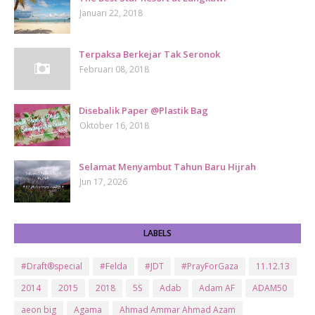
Januari 22, 2018
Terpaksa Berkejar Tak Seronok
Februari 08, 2018
Disebalik Paper @Plastik Bag
Oktober 16, 2018
Selamat Menyambut Tahun Baru Hijrah
Jun 17, 2026
LABELS
#Draft®special
#Felda
#JDT
#PrayForGaza
11.12.13
2014
2015
2018
5S
Adab
Adam AF
ADAM50
aeon big
Agama
Ahmad Ammar Ahmad Azam