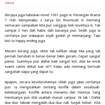
Ciktie
Berjaya juga habiskan novel 1061 page ni. Penangan drama
7 Hari Menyintaiku 2 karya Siti Rosmizah ni memang
semacam sampaikan kita pun sanggup beli novelnya ni. Tak
sampai 2 hari dah habis dah bacanya pun. Sedih juga la
ceritanya pun walaupun asyik gaduh je memanjang. Tapi
last tu happy ending juga.
Macam korang juga, ciktie tak nafikan sikap Mia yang tak
pernah berubah ni benar-benar bikin geram. Cepat sangat
panas. Suaminya pun alahai baik sangat kot. Ada ke encik
suami camni dekat luar ni?? Kalau ada memang bertuah
sangatlah siapa yang dapat tu.
Apapun, secara keseluruhannya oklah juga jalan ceritanya
pun. Ia mengisahkan tentang konflik dalam sesebuah
kekeluargaan. Konflik antara menantu dan mentua. Yang
mentuanya pun dok usahlah masuk campur. Ni tak ! Dahla
dua-dua taknak mengalah..dua-dua nak tunjuk hebat. Kita