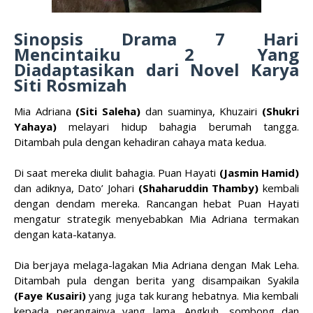
Sinopsis Drama 7 Hari
Menc
intaiku 2 Yang
Diadaptasikan dari Novel Karya
Siti Rosmizah
Mia Adriana
(Siti Saleha)
dan suaminya, Khuzairi
(Shukri
Yahaya)
melayari hidup bahagia berumah tangga.
Ditambah pula dengan kehadiran cahaya mata kedua.
Di saat mereka diulit bahagia. Puan Hayati
(Jasmin Hamid)
dan adiknya, Dato’ Johari
(Shaharuddin Thamby)
kembali
dengan dendam mereka. Rancangan hebat Puan Hayati
mengatur strategik menyebabkan Mia Adriana termakan
dengan kata-katanya.
Dia berjaya melaga-lagakan Mia Adriana dengan Mak Leha.
Ditambah pula dengan berita yang disampaikan Syakila
(Faye Kusairi)
yang juga tak kurang hebatnya. Mia kembali
kepada perangainya yang lama. Angkuh, sombong dan