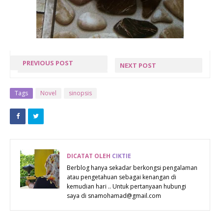
PREVIOUS POST
NEXT POST
SELAMAT HARI
KURSUS
RAYA
KORBAN &
Tags
Novel
sinopsis
AIDILADHA
PERKAITAN
DENGAN
IBADAH
KORBAN
DICATAT OLEH
CIKTIE
Berblog hanya sekadar berkongsi pengalaman
atau pengetahuan sebagai kenangan di
kemudian hari .. Untuk pertanyaan hubungi
saya di snamohamad@gmail.com