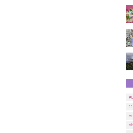
#D
11
A
A