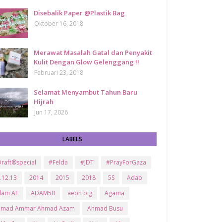
Disebalik Paper @Plastik Bag
Oktober 16, 2018
Merawat Masalah Gatal dan Penyakit
Kulit Dengan Glow Gelenggang !!
Februari 23, 2018
Selamat Menyambut Tahun Baru
Hijrah
Jun 17, 2026
LABELS
raft®special
#Felda
#JDT
#PrayForGaza
.12.13
2014
2015
2018
5S
Adab
dam AF
ADAM50
aeon big
Agama
hmad Ammar Ahmad Azam
Ahmad Busu