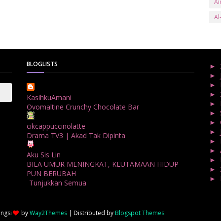
Ai
Al
an
Ar
ay
BLOGLISTS
►
►
B
►
►
Ba
KasihkuAmani
►
Ovomaltine Crunchy Chocolate Bar
Ba
►
►
Be
cikcappuccinolatte
►
Drama TV3 | Akad Tak Dipinta
Be
►
►
Aku Sis Lin
Bl
►
BILA UMUR MENINGKAT, KEUTAMAAN HIDUP
►
bs
PUN BERUBAH
►
Tunjukkan Semua
Bu
►
►
Bu
►
ongsi
by
Way2Themes
| Distributed by
Blogspot Themes
►
C