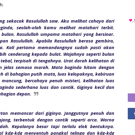
h:
.
ng sekacak Rasulullah saw. Aku melihat cahaya dari
ginda, seolah-olah kamu melihat matahari terbit.
an bulan. Rasulullah umpama matahari yang bersinar.
an Rasulullah. Apabila Rasulullah berasa gembira,
a. Kali pertama memandangnya sudah pasti akan
ebih cenderung kepada bulat. Wajahnya seperti bulan
tebal, terpisah di tengahnya. Urat darah kelihatan di
n jelas semasa marah. Mata baginda hitam dengan
ah di bahagian putih mata, luas kelopaknya, kebiruan
 mancung, bercahaya penuh misteri, kelihatan luas
aginda sederhana luas dan cantik. Giginya kecil dan
ahagian depan.
hatan memancar dari giginya. Janggutnya penuh dan
jang, terbentuk dengan cantik seperti arca. Warna
ndah. Kepalanya besar tapi terlalu elok bentuknya.
al kdg-kdg menyentuh pangkal telinga dan kdg-kdg