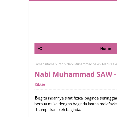
Home
Laman utama
Info
Nabi Muhammad SAW - Manusia 
Nabi Muhammad SAW -
Ciktie
B
egitu indahnya sifat fizikal baginda sehing
bersua muka dengan baginda lantas melafazk
disampaikan oleh baginda.