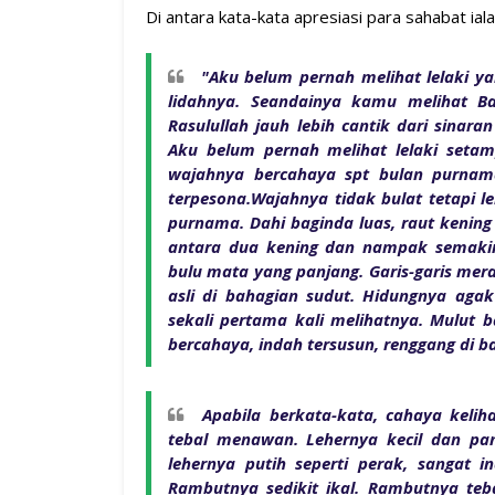
Di antara kata-kata apresiasi para sahabat iala
"Aku belum pernah melihat lelaki ya
lidahnya. Seandainya kamu melihat Ba
Rasulullah jauh lebih cantik dari sinar
Aku belum pernah melihat lelaki setamp
wajahnya bercahaya spt bulan purnam
terpesona.Wajahnya tidak bulat tetapi l
purnama. Dahi baginda luas, raut kening 
antara dua kening dan nampak semaki
bulu mata yang panjang. Garis-garis mer
asli di bahagian sudut. Hidungnya agak
sekali pertama kali melihatnya. Mulut b
bercahaya, indah tersusun, renggang di b
Apabila berkata-kata, cahaya keli
tebal menawan. Lehernya kecil dan pan
lehernya putih seperti perak, sangat i
Rambutnya sedikit ikal. Rambutnya teb