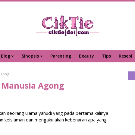
Blog
Sinopsis
Parenting
Beauty
Tips
Resepi
Agong
 Manusia Agong
gakan seorang ulama yahudi yang pada pertama kalinya
an keislaman dan mengaku akan kebenaran apa yang