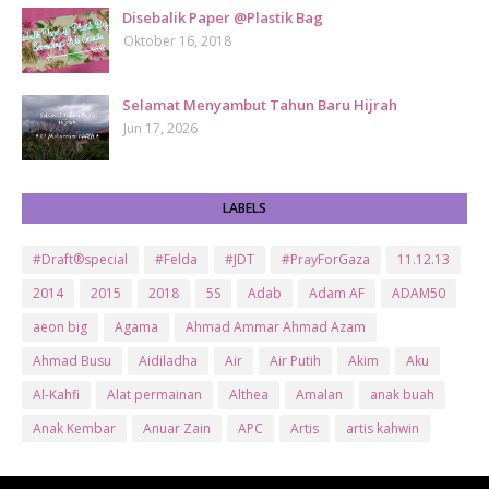
Disebalik Paper @Plastik Bag
Oktober 16, 2018
Selamat Menyambut Tahun Baru Hijrah
Jun 17, 2026
LABELS
#Draft®special
#Felda
#JDT
#PrayForGaza
11.12.13
2014
2015
2018
5S
Adab
Adam AF
ADAM50
aeon big
Agama
Ahmad Ammar Ahmad Azam
Ahmad Busu
Aidiladha
Air
Air Putih
Akim
Aku
Al-Kahfi
Alat permainan
Althea
Amalan
anak buah
Anak Kembar
Anuar Zain
APC
Artis
artis kahwin
Artis kita
Astro
Aurat
ayam brand
Ayam Goreng