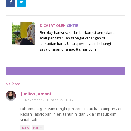
DICATAT OLEH
CIKTIE
Berblog hanya sekadar berkongsi pengalaman
atau pengetahuan sebagai kenangan di
kemudian hari .. Untuk pertanyaan hubungi
saya di snamohamad@gmail.com
CATAT ULASAN
6 Ulasan
Jueliza Jamani
16 November 2016 pada 2:29 PTG
tak lama lagi musim tengkujuh kan.. risau kat kampung di
kedah.. asyik banjir jer.. tahun ni dah 3x air masuk dlm
umah tok
Balas
Padam