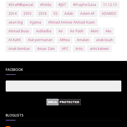
#Draft®special
#Felda
#JDT
#PrayForGaza
11.12.13
2014
2015
2018
5S
Adab
Adam AF
ADAM50
aeon big
Agama
Ahmad Ammar Ahmad Azam
Ahmad Busu
Aidiladha
Air
Air Putih
Akim
Aku
Al-Kahfi
Alat permainan
Althea
Amalan
anak buah
Anak Kembar
Anuar Zain
APC
Artis
artis kahwin
Artis kita
Astro
Aurat
ayam brand
Ayam Goreng
ayat al-quran
Baby
Bajet
Banglo Milik Bomoh
Banjir
FACEBOOK
Bantuan Prihatin Nasional
bantuan sara hidup
Bas
Bas Sekolah
Batman
Baung
Beauty
Bedak Arab
Bedak Arab Kokuryu
Bedak Tanaka
Belanja
Beli rumah
Benci Vs Cinta
Biodata
Blog
Bola
Bonus
Br1m
BR1M 2.0
bsh
Buat Duit
Budak Hilang
Bukit Jalil
BLOGLISTS
Buku
Bulan Islam
Bumi
Bunga
Bunga Raya