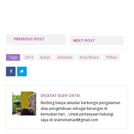
PREVIOUS POST
NEXT POST
BANJIR : DAH
BANJIR :
SURUT
BALIK
Tags
2014
Banjir
Kelantan
Kota Bharu
Pilihan
KAMPUNG
SEKARANG
DICATAT OLEH
CIKTIE
Berblog hanya sekadar berkongsi pengalaman
atau pengetahuan sebagai kenangan di
kemudian hari .. Untuk pertanyaan hubungi
saya di snamohamad@gmail.com