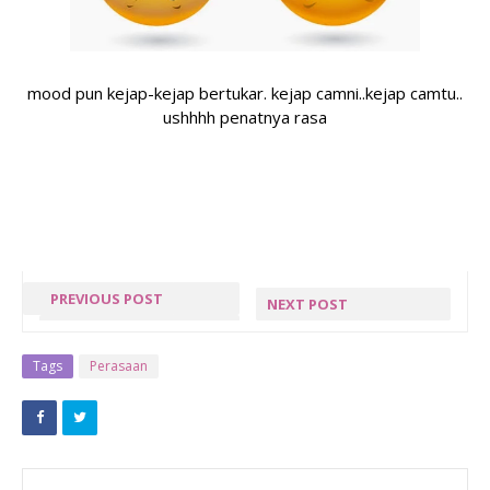
mood pun kejap-kejap bertukar. kejap camni..kejap camtu..
ushhhh penatnya rasa
PREVIOUS POST
NEXT POST
WORDLESS :
JADUAL GAJI
YANG BELUM
PENJAWAT
Tags
Perasaan
DI USAHAKAN
AWAM 2015