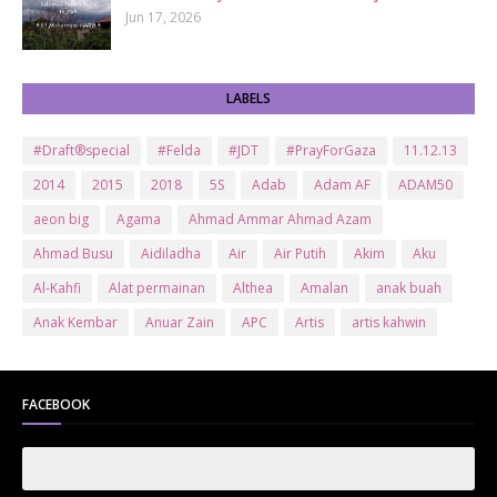
Jun 17, 2026
LABELS
#Draft®special
#Felda
#JDT
#PrayForGaza
11.12.13
2014
2015
2018
5S
Adab
Adam AF
ADAM50
aeon big
Agama
Ahmad Ammar Ahmad Azam
Ahmad Busu
Aidiladha
Air
Air Putih
Akim
Aku
Al-Kahfi
Alat permainan
Althea
Amalan
anak buah
Anak Kembar
Anuar Zain
APC
Artis
artis kahwin
Artis kita
Astro
Aurat
ayam brand
Ayam Goreng
ayat al-quran
Baby
Bajet
Banglo Milik Bomoh
Banjir
FACEBOOK
Bantuan Prihatin Nasional
bantuan sara hidup
Bas
Bas Sekolah
Batman
Baung
Beauty
Bedak Arab
Bedak Arab Kokuryu
Bedak Tanaka
Belanja
Beli rumah