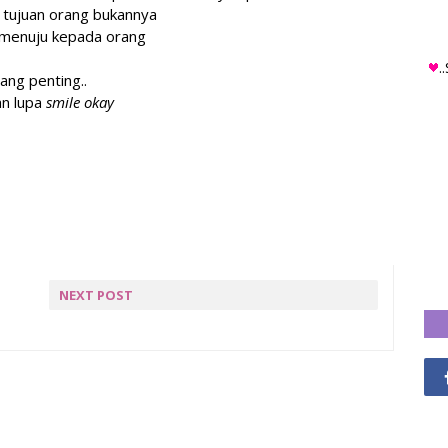
i tujuan orang bukannya
 menuju kepada orang
.
ang penting..
an lupa
smile okay
NEXT POST
BAHAYA AIR TANGAN
ORANG TAK SOLAT