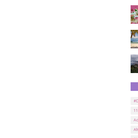
#D
11
A
A