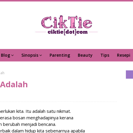
Blog
Sinopsis
Parenting
Beauty
Tips
Resepi
lah
 Adalah
lukan kita. Itu adalah satu nikmat.
 merasa bosan menghadapinya kerana
eh berubah menjadi bencana.
erbaik dalam hidup kita sebenarnya apabila