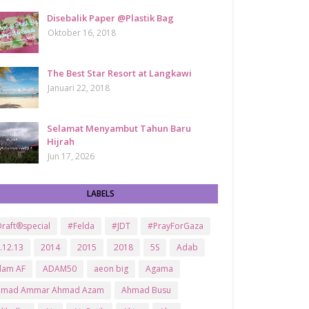
Disebalik Paper @Plastik Bag
Oktober 16, 2018
The Best Star Resort at Langkawi
Januari 22, 2018
Selamat Menyambut Tahun Baru
Hijrah
Jun 17, 2026
LABELS
raft®special
#Felda
#JDT
#PrayForGaza
.12.13
2014
2015
2018
5S
Adab
dam AF
ADAM50
aeon big
Agama
hmad Ammar Ahmad Azam
Ahmad Busu