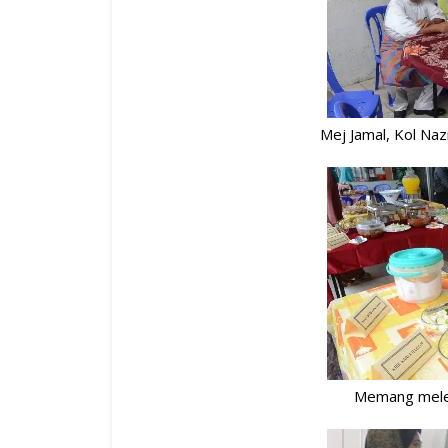
Mej Jamal, Kol Naz
Memang melet