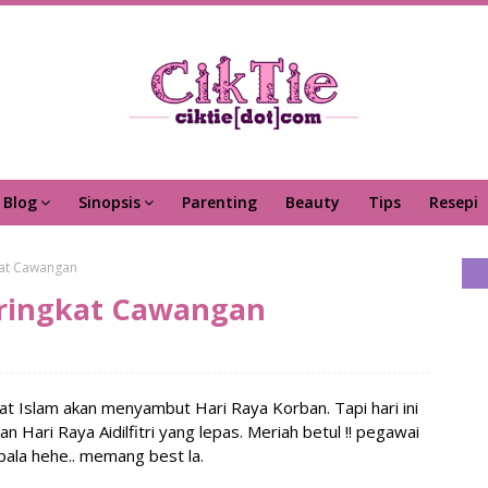
Blog
Sinopsis
Parenting
Beauty
Tips
Resepi
kat Cawangan
eringkat Cawangan
t Islam akan menyambut Hari Raya Korban. Tapi hari ini
 Hari Raya Aidilfitri yang lepas. Meriah betul !! pegawai
epala hehe.. memang best la.