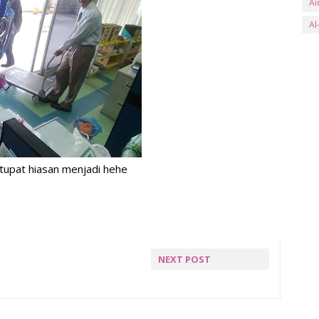
Ai
Al
an
Ar
ay
B
Ba
Ba
tupat hiasan menjadi hehe
Be
Be
Bl
bs
NEXT POST
Bu
9 ZULHIJJAH
Bu
C