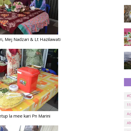
ri, Mej Nadzari & Lt Hazilawati
#D
11
A
up la mee kari Pn Marini
A