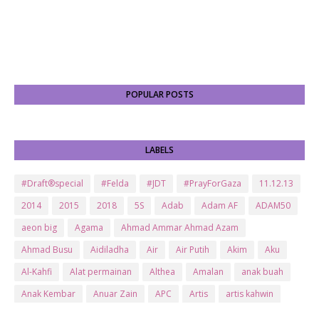
POPULAR POSTS
LABELS
#Draft®special
#Felda
#JDT
#PrayForGaza
11.12.13
2014
2015
2018
5S
Adab
Adam AF
ADAM50
aeon big
Agama
Ahmad Ammar Ahmad Azam
Ahmad Busu
Aidiladha
Air
Air Putih
Akim
Aku
Al-Kahfi
Alat permainan
Althea
Amalan
anak buah
Anak Kembar
Anuar Zain
APC
Artis
artis kahwin
Artis kita
Astro
Aurat
ayam brand
Ayam Goreng