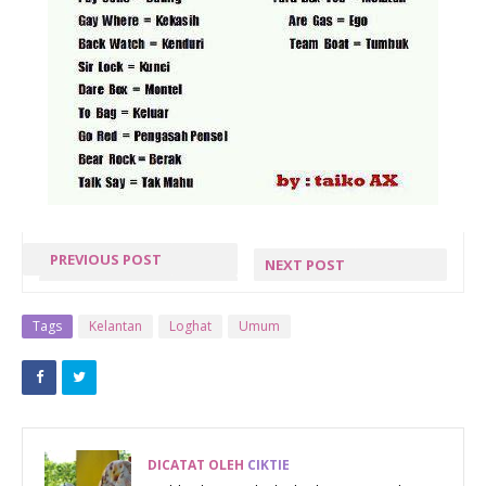
PREVIOUS POST
NEXT POST
SEMINGGU
KESALAHAN
KAT
BERHARI
Tags
Kelantan
Loghat
Umum
KAMPUNG !!
RAYA
DICATAT OLEH
CIKTIE