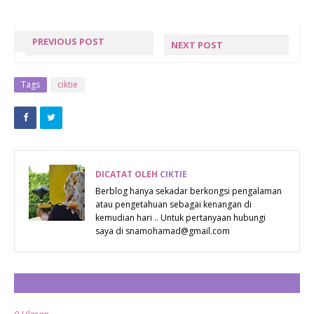
PREVIOUS POST
NEXT POST
BUAH &
NASI
SAYUR
GORENG
Tags
ciktie
SEBAGAI
SPECIAL
BAHAN
PELAWAS
DICATAT OLEH
CIKTIE
Berblog hanya sekadar berkongsi pengalaman
atau pengetahuan sebagai kenangan di
kemudian hari .. Untuk pertanyaan hubungi
saya di snamohamad@gmail.com
CATAT ULASAN