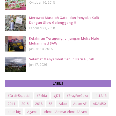
Oktober 16, 2018
Merawat Masalah Gatal dan Penyakit Kulit
Dengan Glow Gelenggang !!
Februari 23, 2018
Kelahiran Teragung Junjungan Mulia Nabi
Muhammad SAW
Januari 14, 2018
Selamat Menyambut Tahun Baru Hijrah
Jun 17, 2026
LABELS
#Draft®special
#Felda
#JDT
#PrayForGaza
11.12.13
2014
2015
2018
5S
Adab
Adam AF
ADAM50
aeon big
Agama
Ahmad Ammar Ahmad Azam