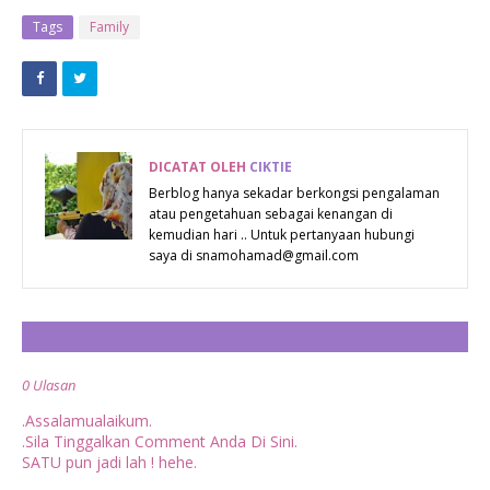
KAD RAYA
KAKITANGAN
Tags
Family
SYEEDA
AWAM
SANIEY
PEKELILING
PERKHIDMATAN
BILANGAN 4
DICATAT OLEH
CIKTIE
TAHUN 2016
Berblog hanya sekadar berkongsi pengalaman
atau pengetahuan sebagai kenangan di
kemudian hari .. Untuk pertanyaan hubungi
saya di snamohamad@gmail.com
CATAT ULASAN
0 Ulasan
.Assalamualaikum.
.Sila Tinggalkan Comment Anda Di Sini.
SATU pun jadi lah ! hehe.