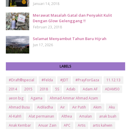
Januari 14, 2018
Merawat Masalah Gatal dan Penyakit Kulit
Dengan Glow Gelenggang !!
Februari 23, 2018
Selamat Menyambut Tahun Baru Hijrah
Jun 17, 2026
LABELS
#Draft®special
#Felda
#JDT
#PrayForGaza
11.12.13
2014
2015
2018
5S
Adab
Adam AF
ADAM50
aeon big
Agama
Ahmad Ammar Ahmad Azam
Ahmad Busu
Aidiladha
Air
Air Putih
Akim
Aku
Al-Kahfi
Alat permainan
Althea
Amalan
anak buah
Anak Kembar
Anuar Zain
APC
Artis
artis kahwin