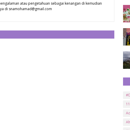
 pengalaman atau pengetahuan sebagai kenangan di kemudian
 saya di snamohamad@gmail.com
CATAT ULASAN
#D
11
A
A