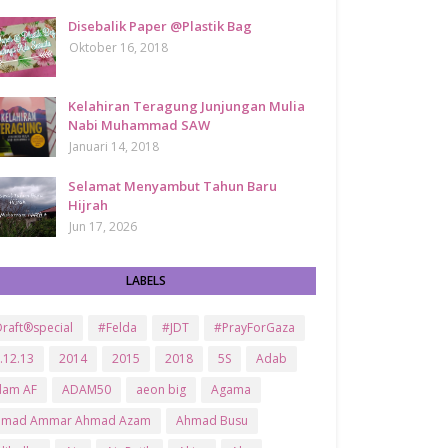
Disebalik Paper @Plastik Bag
Oktober 16, 2018
Kelahiran Teragung Junjungan Mulia
Nabi Muhammad SAW
Januari 14, 2018
Selamat Menyambut Tahun Baru
Hijrah
Jun 17, 2026
LABELS
raft®special
#Felda
#JDT
#PrayForGaza
.12.13
2014
2015
2018
5S
Adab
dam AF
ADAM50
aeon big
Agama
hmad Ammar Ahmad Azam
Ahmad Busu