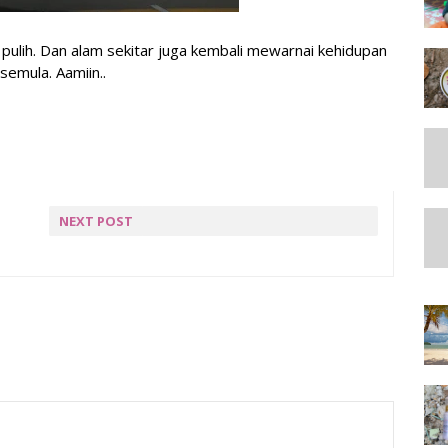
ulih. Dan alam sekitar juga kembali mewarnai kehidupan
 semula. Aamiin..
NEXT POST
WORDLESS : KASIH
SAYANG SEORANG
SAHABAT