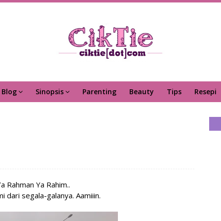
Blog
Sinopsis
Parenting
Beauty
Tips
Resepi
 Ya Rahman Ya Rahim..
i dari segala-galanya. Aamiiin.