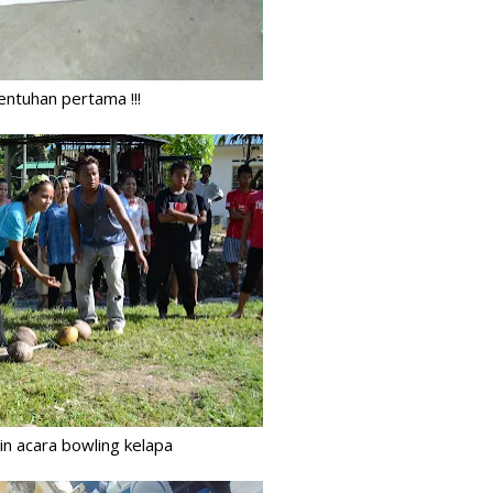
Ha
He
Hi
entuhan pertama !!!
Ho
Ic
in
is
Ja
Ja
Jo
Ju
Ju
ka
n acara bowling kelapa
Ka
Ka