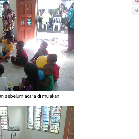
Ai
Al
an
Ar
ay
B
Ba
Ba
Be
Be
an sebelum acara di mulakan
Bl
bs
Bu
Bu
C