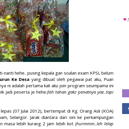
.
nti-nanti hehe.. pusing kepala gan soalan exam KPSL belum
Turun Ke Desa
yang dibuat oleh pegawai pat aku, Puan
nya ni adalah pertama kali aku join program seumpama ini
ik jadi peserta je hehe.
(leh tahan gakz penatnya yae..tapi
epas (07 Julai 2012), bertempat di Kg. Orang Asli (KOA)
am, Selangor. Jarak diantara dari sini ke perkampungan
n masa lebih kurang 2 jam lebih kot
(hurmmm..leh lelap