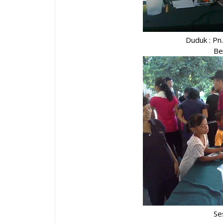
Duduk : Pn
Be
Se