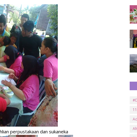
#D
11
A
A
hlian perpustakaan dan sukaneka