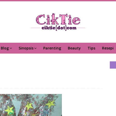
Blog
Sinopsis
Parenting
Beauty
Tips
Resepi