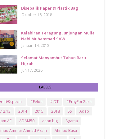
Disebalik Paper @Plastik Bag
Oktober 16, 2018
Kelahiran Teragung Junjungan Mulia
Nabi Muhammad SAW
Januari 14, 2018
Selamat Menyambut Tahun Baru
Hijrah
Jun 17, 2026
LABELS
raft®special
#Felda
#JDT
#PrayForGaza
.12.13
2014
2015
2018
5S
Adab
dam AF
ADAM50
aeon big
Agama
hmad Ammar Ahmad Azam
Ahmad Busu