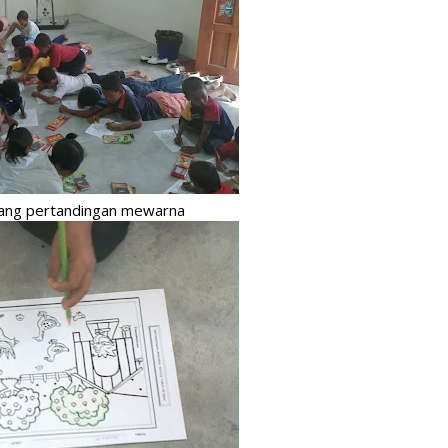
C
Da
d
De
Di
D
Du
jang pertandingan mewarna
Fa
Fe
Fi
Ga
Ge
Go
Ha