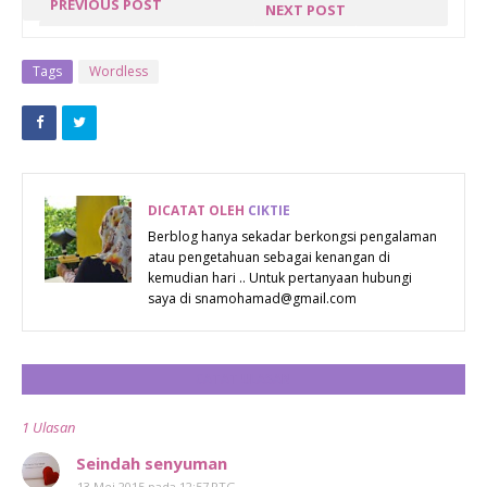
PREVIOUS POST
NEXT POST
WORDLESS :
PASTINYA
ABAIKAN YANG
AKU
Tags
Wordless
DIBELAKANGMU
DICATAT OLEH
CIKTIE
Berblog hanya sekadar berkongsi pengalaman
atau pengetahuan sebagai kenangan di
kemudian hari .. Untuk pertanyaan hubungi
saya di snamohamad@gmail.com
CATAT ULASAN
1 Ulasan
Seindah senyuman
13 Mei 2015 pada 12:57 PTG