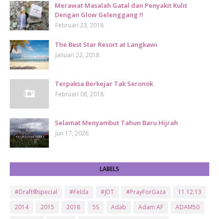
Merawat Masalah Gatal dan Penyakit Kulit
Dengan Glow Gelenggang !!
Februari 23, 2018
The Best Star Resort at Langkawi
Januari 22, 2018
Terpaksa Berkejar Tak Seronok
Februari 08, 2018
Selamat Menyambut Tahun Baru Hijrah
Jun 17, 2026
LABELS
#Draft®special
#Felda
#JDT
#PrayForGaza
11.12.13
2014
2015
2018
5S
Adab
Adam AF
ADAM50