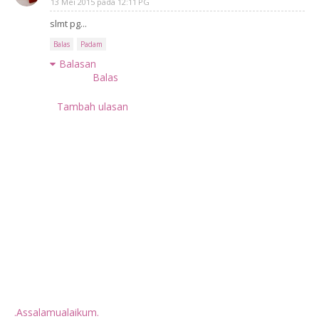
13 Mei 2015 pada 12:11 PG
slmt pg...
Balas
Padam
Balasan
Balas
Tambah ulasan
.Assalamualaikum.