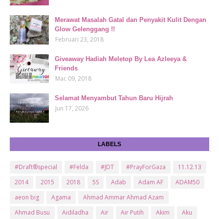
Merawat Masalah Gatal dan Penyakit Kulit Dengan
Glow Gelenggang !!
Februari 23, 2018
Giveaway Hadiah Meletop By Lea Azleeya &
Friends
Mac 09, 2018
Selamat Menyambut Tahun Baru Hijrah
Jun 17, 2026
LABELS
#Draft®special
#Felda
#JDT
#PrayForGaza
11.12.13
2014
2015
2018
5S
Adab
Adam AF
ADAM50
aeon big
Agama
Ahmad Ammar Ahmad Azam
Ahmad Busu
Aidiladha
Air
Air Putih
Akim
Aku