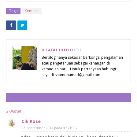
« PREV POST
EVERYBODY
MAKE
Tags
Semasa
MISTAKE &
EVERYBODY
WILL LEARN
FROM THEIR
DICATAT OLEH
CIKTIE
MISTAKE
Berblog hanya sekadar berkongsi pengalaman
atau pengetahuan sebagai kenangan di
kemudian hari .. Untuk pertanyaan hubungi
saya di snamohamad@gmail.com
CATAT ULASAN
2 Ulasan
Cik Rose
23 September 2014 pada 4:37 PTG