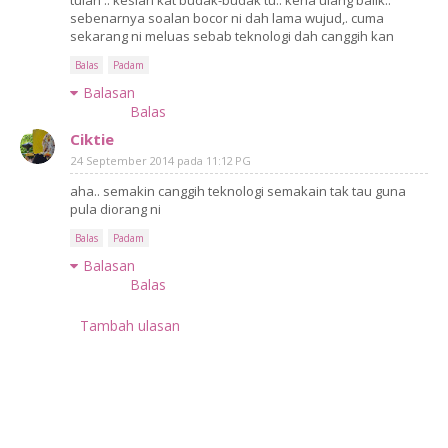
tulah .. kesian kat budak-budak tu.. kena ulang balik..
sebenarnya soalan bocor ni dah lama wujud,. cuma
sekarang ni meluas sebab teknologi dah canggih kan
Balas
Padam
Balasan
Balas
Ciktie
24 September 2014 pada 11:12 PG
aha.. semakin canggih teknologi semakain tak tau guna
pula diorang ni
Balas
Padam
Balasan
Balas
Tambah ulasan