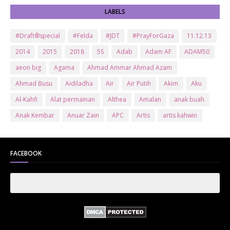
LABELS
#Draft®special
#Felda
#JDT
#PrayForGaza
11.12.13
2014
2015
2018
5S
Adab
Adam AF
ADAM50
aeon big
Agama
Ahmad Ammar Ahmad Azam
Ahmad Busu
Aidiladha
Air
Air Putih
Akim
Aku
Al-Kahfi
Alat permainan
Althea
Amalan
anak buah
Anak Kembar
Anuar Zain
APC
Artis
artis kahwin
Artis kita
Astro
Aurat
ayam brand
Ayam Goreng
ayat al-quran
Baby
Bajet
Banglo Milik Bomoh
Banjir
FACEBOOK
Bantuan Prihatin Nasional
bantuan sara hidup
Bas
Bas Sekolah
Batman
Baung
Beauty
Bedak Arab
Bedak Arab Kokuryu
Bedak Tanaka
Belanja
Beli rumah
Benci Vs Cinta
Biodata
Blog
Bola
Bonus
Br1m
BR1M 2.0
bsh
Buat Duit
Budak Hilang
Bukit Jalil