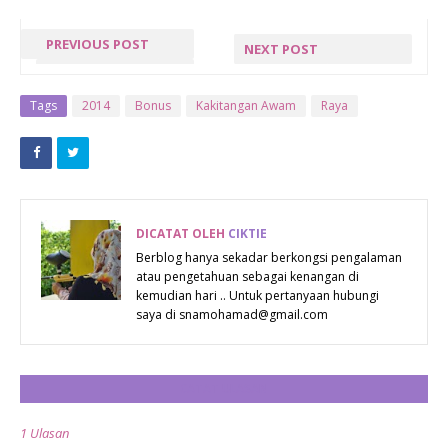
PREVIOUS POST
NEXT POST
« PREV POST
KELEBIHAN
ZAKAT
Tags
2014
Bonus
Kakitangan Awam
Raya
FITRAH
DICATAT OLEH
CIKTIE
Berblog hanya sekadar berkongsi pengalaman
atau pengetahuan sebagai kenangan di
kemudian hari .. Untuk pertanyaan hubungi
saya di snamohamad@gmail.com
CATAT ULASAN
1 Ulasan