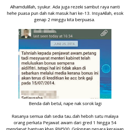
Alhamdulillah, syukur. Ada juga rezeki sambut raya nanti
hehe puasa pun dah nak masuk hari ke-13. InsyaAllah, esok
genap 2 minggu kita berpuasa.
Benda dah betul, nape nak sorok lagi
Rasanya semua dah sedia tau..dah heboh satu malaya
orang perkata Pejawat awam dari gred 1 hingga 54
mendapat bantuan khas RM500. Golongan pesara kerajaan