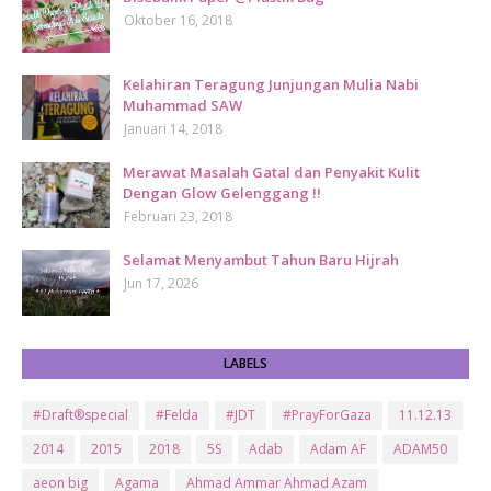
Oktober 16, 2018
Kelahiran Teragung Junjungan Mulia Nabi
Muhammad SAW
Januari 14, 2018
Merawat Masalah Gatal dan Penyakit Kulit
Dengan Glow Gelenggang !!
Februari 23, 2018
Selamat Menyambut Tahun Baru Hijrah
Jun 17, 2026
LABELS
#Draft®special
#Felda
#JDT
#PrayForGaza
11.12.13
2014
2015
2018
5S
Adab
Adam AF
ADAM50
aeon big
Agama
Ahmad Ammar Ahmad Azam