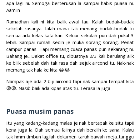
apa lagi ni. Semoga berterusan la sampai habis puasa ni.
Aamiin
Ramadhan kali ni kita balik awal tau. Kalah budak-budak
sekolah rasanya. Ialah mana tak menang budak-budak tu
semua ada kelas kafa kan. Keluar sekolah pun dah pukul 3
lebih. Sampai rumah sedih je muka sorang-sorang. Penat
campur panas. Tapi memang cuaca panas pun sekarang ni.
Bahang je.. Dekat office tu, dibuatnya 2/3 kali berulang alik
ke bilik sebelah dah tak rasa dah sejuk aircond tu. Nak-nak
memang tak hala ke kita 😂😂
Nampak aje ada 2 biji aircond tapi nak sampai tempat kita
😫😫. Nasib baik ada kipas atas tu. Terasa la juga
Puasa musim panas
Itu yang kadang-kadang malas je nak bertapak ke situ tapii
kena juga la. Dah semua failnya dah beralih ke sana. Kalau
tak hmm timbun lagilah dokumen taruh bawah meja..tunggu