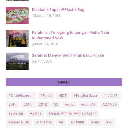
Disebalik Paper @Plastik Bag
Oktober 16, 2018
Kelahiran Teragung Junjungan Mulia Nabi
Muhammad SAW
Januari 14, 2018
Selamat Menyambut Tahun Baru Hijrah
Jun 17, 2026
LABELS
#Draft®special
#Felda
#JDT
#PrayForGaza
11.12.13
2014
2015
2018
5S
Adab
Adam AF
ADAM50
aeon big
Agama
Ahmad Ammar Ahmad Azam
Ahmad Busu
Aidiladha
Air
Air Putih
Akim
Aku