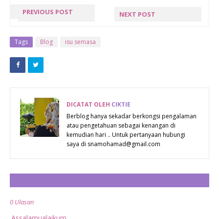
PREVIOUS POST
NEXT POST
« PREV POST
PELARASAN
GAJI OPSYEN
Tags
Blog
isu semasa
SSPA
DICATAT OLEH
CIKTIE
Berblog hanya sekadar berkongsi pengalaman
atau pengetahuan sebagai kenangan di
kemudian hari .. Untuk pertanyaan hubungi
saya di snamohamad@gmail.com
CATAT ULASAN
0 Ulasan
.Assalamualaikum.